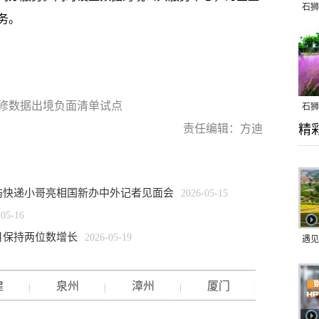
石狮
务。
修数据出境负面清单试点
石狮
责任编辑：方迪
精
乱子
屿快递小哥亮相国新办中外记者见面会
2026-05-15
-05-16
个月保持两位数增长
2026-05-19
遇见
建
泉州
漳州
厦门