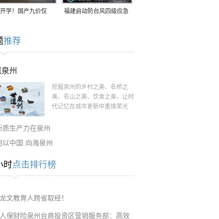
开学！国产九价仅
福建启动防台风四级应急
9.5元/针，HPV疫苗抓
响应！台风“白海豚”将于
题
推荐
9日在长江口至福建北部
一带沿海登陆
遗泉州
挖掘泉州的乡村之美、名桥之
美、名山之美、饮食之美，让时
代记忆在城市更新中重焕荣光
新质生产力在泉州
何以中国·向海泉州
小时
点击排行榜
龙文教育人跨省取经！
人保财险泉州台商投资区营销服务部：高效