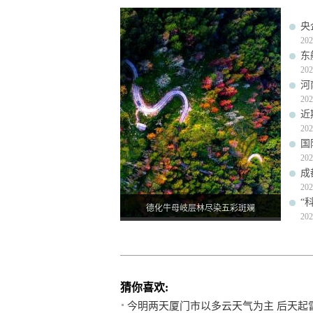
央
202
东
202
河
202
近
202
国
202
成
202
“
德化牛母岐层林尽染五彩斑斓
202
猜你喜欢:
今明两天厦门市以多云天气为主 后天起