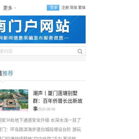
更多
登录
注册
简体
繁体
道
推荐
潮声丨厦门莲塘别墅
群：百年侨厝长出新故
事
2026-08-06
翔安30处地下通道安全升级 水深水浅一目了
厦门：环岛路滨海步道白城段增设台阶 游玩
厦门空港持续释放“空中丝路”活力 客运航