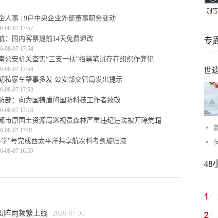
别等
企人事 | 9户中央企业外部董事职务变动
24
6-08-07 17:57
航：国内客票提前14天免费退改
专
紧打
6-08-07 17:54
南公安机关查实“三支一扶”招募笔试存在组织作弊犯
6-08-07 17:54
世
期私家车肇事多发 公安部交管局发出提示
6-08-07 17:53
防部：向为国铸盾的国防科技工作者致敬
6-08-07 17:16
都市原国土资源局巡视员森林严重违纪违法被开除党籍
6-08-07 17:01
科学”号完成西太平洋共享航次科考凯旋归港
6-08-07 16:59
48
雷阵雨频繁上线
2026-07-30