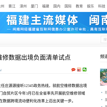
泉州
晋江
漳州
厦门
福建
国内
国际
教育
娱乐
科技
维修数据出境负面清单试点
频
n/
庄源源接听12345政务热线，就航空维修数据出境
门自贸片区今年3月已在全省率先开展航空维修领域
在数据跨境流动便利化改革上迈出关键一步。