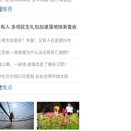
闻
推荐
所有人 多项民生礼包加速落地快来查收
三峡大坝变形？专家：又有人在恶意炒作
北京新一波疫情为什么没出现死亡病例？
戴口罩、一米线 疫情改变了哪些习惯？
呼伦贝尔现幻日奇观 彩虹光带环绕太阳
觉
焦点