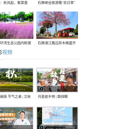
：秋风起，紫菜香
石狮峡谷旅游路“百日草”
争相斗艳
环湾生态公园内粉黛
石狮濠江路边异木棉盛开
彩
视频
草盛放
闽南 节气之美 | 立秋
月是故乡明 | 面线糊