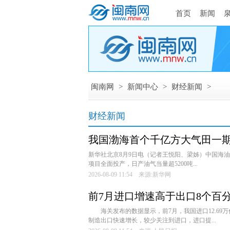
首页
新闻
闽南网
>
新闻中心
>
财经新闻
>
财经新闻
我国渤海首个千亿方大气田一
新华社北京8月9日电（记者王悦阳、梁姊）中国海油
项目全面投产，日产油气当量超5200吨...
2026-08-09 11:54 来源:新华网
前7月进口增速高于出口8个百
海关发布的数据显示，前7月，我国进口12.69万
制造出口快速增长，较少关注到进口，进口提...