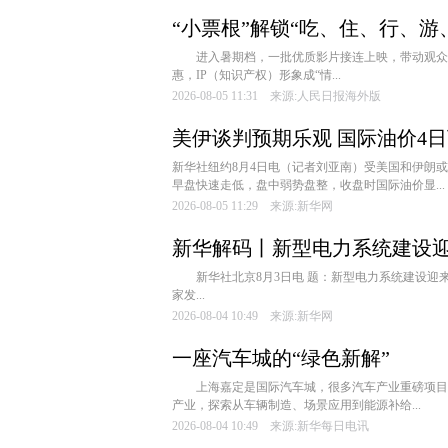
“小票根”解锁“吃、住、行、游
消费新活力
进入暑期档，一批优质影片接连上映，带动观众
惠，IP（知识产权）形象成“情...
2026-08-05 11:31 来源:人民日报海外版
美伊谈判预期乐观 国际油价4日
新华社纽约8月4日电（记者刘亚南）受美国和伊朗
早盘快速走低，盘中弱势盘整，收盘时国际油价显...
2026-08-05 11:29 来源:新华网
新华解码丨新型电力系统建设迎
新华社北京8月3日电 题：新型电力系统建设迎
家发...
2026-08-04 10:49 来源:新华网
一座汽车城的“绿色新解”
上海嘉定是国际汽车城，很多汽车产业重磅项目都
产业，探索从车辆制造、场景应用到能源补给...
2026-08-04 10:49 来源:新华每日电讯