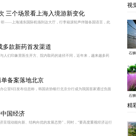
视
人次 三个场景看上海入境游新变化
——上海浦东国际机场到达大厅，行李箱滚轮声伴随各国语言，此
成多款新药首发渠道
石狮
人们印象里医生开方、院内取药的途径不同，近年来，越来越多药
清单备案落地北京
息办公室6日发布信息称，韩国农协银行北京分行成为我国首家通过负面
石狮
精
乱子
好中国经济
呈现动能向新、结构向优的发展态势”，同时，“要高度重视经济运行