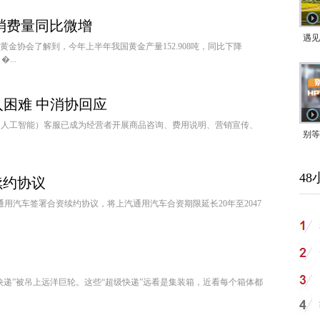
消费量同比微增
遇见
黄金协会了解到，今年上半年我国黄金产量152.908吨，同比下降
...
入困难 中消协回应
（人工智能）客服已成为经营者开展商品咨询、费用说明、营销宣传、
别等
24
48
紧打
续约协议
通用汽车签署合资续约协议，将上汽通用汽车合资期限延长20年至2047
”被吊上远洋巨轮。这些“超级快递”远看是集装箱，近看每个箱体都