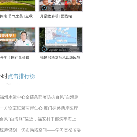
闽南 节气之美 | 立秋
月是故乡明 | 面线糊
开学！国产九价仅
福建启动防台风四级应急
9.5元/针，HPV疫苗抓
响应！台风“白海豚”将于
小时
点击排行榜
9日在长江口至福建北部
一带沿海登陆
福州水运中心全链条部署防抗台风“白海豚
一方诊室汇聚两岸仁心 厦门探路两岸医疗
台风“白海豚”逼近，福安村干部筑牢海上
统筹谋划，优布局拓空间——学习贯彻省委