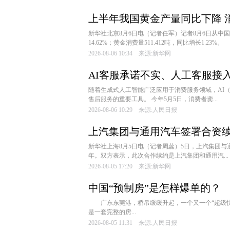
上半年我国黄金产量同比下降 
新华社北京8月6日电（记者任军）记者8月6日从中国
14.62%；黄金消费量511.412吨，同比增长1.23%。 �
2026-08-06 10:34 来源:新华网
AI客服承诺不实、人工客服接
随着生成式人工智能广泛应用于消费服务领域，AI
售后服务的重要工具。 今年5月5日，消费者龚...
2026-08-06 10:29 来源:人民日报
上汽集团与通用汽车签署合资
新华社上海8月5日电（记者周蕊）5日，上汽集团与
年。双方表示，此次合作续约是上汽集团和通用汽...
2026-08-05 17:20 来源:新华网
中国“预制房”是怎样爆单的？
广东东莞港，桥吊缓缓升起，一个又一个“超级快递
是一套完整的房...
2026-08-05 11:31 来源:人民日报