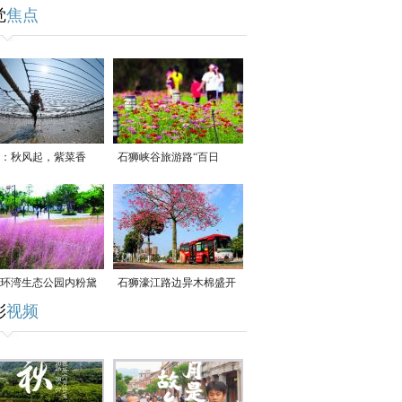
觉
焦点
：秋风起，紫菜香
石狮峡谷旅游路“百日
草”争相斗艳
环湾生态公园内粉黛
石狮濠江路边异木棉盛开
彩
视频
草盛放