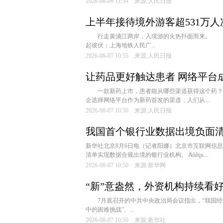
2026-08-09 11:54 来源:人民日报
上半年接待境外游客超531万
行走黄浦江两岸，入境游的火热扑面而来。 听
起彼伏；上海地铁人民广...
2026-08-07 10:55 来源:人民日报
让药品更好触达患者 网络平台
一款新药上市，患者能从哪些渠道获得这个药？与
企选择网络平台作为新药首发的渠道，人们从...
2026-08-07 10:50 来源:人民日报
我国首个银行业数据出境负面
新华社北京8月6日电（记者阳娜）北京市互联网信
清单实现数据合规出境的银行业机构。 &ldqu...
2026-08-07 10:50 来源:新华网
“新”意盎然，外资机构持续看
7月底召开的中共中央政治局会议指出，“我国经济
中的困难挑战”。...
2026-08-07 10:50 来源:新华社