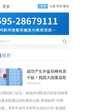
更多
登录
注册
简体
繁体
道
推荐
成功产生并鉴别稀有原
子核！我国大国重器取
2026-08-05
美消防部门证实：犹他州消防直升机坠毁致两
美参议院通过临时拨款法案 暂缓政府“停摆
以媒：美军中央司令部司令访以讨论“多战线