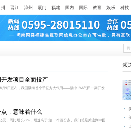
泉州
晋江
漳州
厦门
福建
国内
国际
教育
娱乐
科技
频
期开发项目全面投产
8月9日宣布，我国渤海首个千亿方大气田——渤中19-6气田一期开发
分点，意味着什么
亿元，同比增长22%，增速高于出口8个百分点。我们总是关注到中国