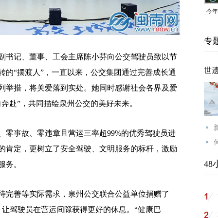
今年
均可
专
书记、董事、工会主席陈小芬向公交驾驶员致以节
世
转的“摆渡人”，一直以来，公交集团通过完善成长通
列举措，将关爱落到实处。她同时感谢社会各界及爱
向奔赴”，共同描绘泉州公交的美好未来。
零事故、零违章且营运三率超99%的优秀驾驶员进
的肯定，更树立了安全驾驶、文明服务的标杆，激励
48
服务。
完善等实际需求，泉州公交联合公益单位捐赠了
，让驾驶员在营运间隙获得更好的休息。“健康巴