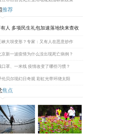
闻
推荐
所有人 多项民生礼包加速落地快来查收
三峡大坝变形？专家：又有人在恶意炒作
北京新一波疫情为什么没出现死亡病例？
戴口罩、一米线 疫情改变了哪些习惯？
呼伦贝尔现幻日奇观 彩虹光带环绕太阳
觉
焦点