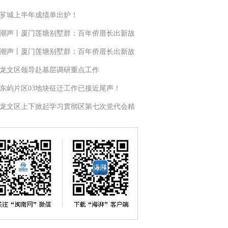
芗城上半年成绩单出炉！
潮声丨厦门莲塘别墅群：百年侨厝长出新故
潮声丨厦门莲塘别墅群：百年侨厝长出新故
龙文区领导赴基层调研重点工作
东屿片区03地块征迁工作已接近尾声！
龙文区上下掀起学习贯彻区第七次党代会精