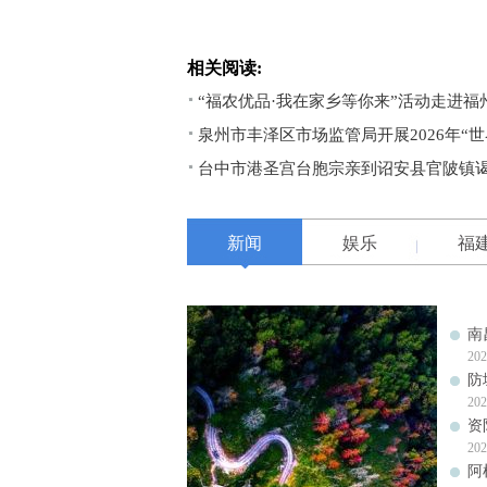
相关阅读:
“福农优品·我在家乡等你来”活动走进福
泉州市丰泽区市场监管局开展2026年“
台中市港圣宫台胞宗亲到诏安县官陂镇
新闻
娱乐
福
南
202
防
202
资
202
阿