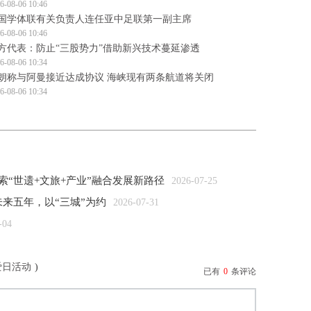
6-08-06 10:46
国学体联有关负责人连任亚中足联第一副主席
6-08-06 10:46
方代表：防止“三股势力”借助新兴技术蔓延渗透
6-08-06 10:34
朗称与阿曼接近达成协议 海峡现有两条航道将关闭
6-08-06 10:34
索“世遗+文旅+产业”融合发展新路径
2026-07-25
来五年，以“三城”为约
2026-07-31
-04
爱日活动
)
已有
0
条评论