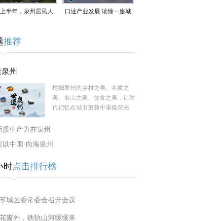
上半年，泉州居民人
口述产业发展 读懂一座城
支配收入公布！
｜赖南生：42岁白手起
题
推荐
家，率先研发草本卫生巾
遗泉州
挖掘泉州的乡村之美、名桥之
美、名山之美、饮食之美，让时
代记忆在城市更新中重焕荣光
新质生产力在泉州
何以中国·向海泉州
小时
点击排行榜
芗城区委常委会召开会议
花窗外，铁轨山河缓缓来