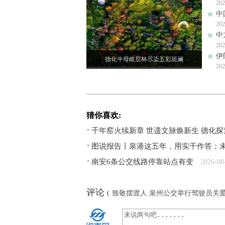
202
中
202
中
202
伊
德化牛母岐层林尽染五彩斑斓
202
猜你喜欢:
千年窑火续新章 世遗文脉焕新生 德化探
图说报告丨泉港这五年，用实干作答；未
南安6条公交线路停靠站点有变
2026-08
评论
(
致敬摆渡人 泉州公交举行驾驶员关