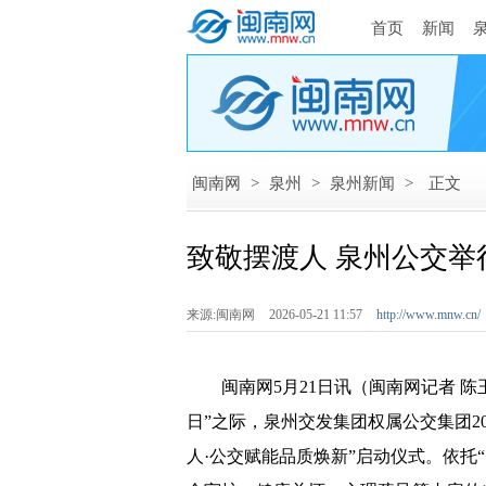
首页
新闻
闽南网
>
泉州
>
泉州新闻
>
正文
致敬摆渡人 泉州公交举
来源:闽南网
2026-05-21 11:57
http://www.mnw.cn/
闽南网5月21日讯（闽南网记者 陈玉
日”之际，泉州交发集团权属公交集团2
人·公交赋能品质焕新”启动仪式。依托