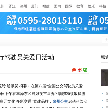
泉州
晋江
漳州
厦门
福建
国内
国际
教育
娱乐
科技
行驾驶员关爱日活动
频
玲 通讯员 柯馨）在第八届“全国公交驾驶员关爱
0日下午在丰泽东区野滩夜市举办“情暖520致敬摆渡
“多元文化 多彩交通”党建品牌，
泉州公交
启动涵盖安