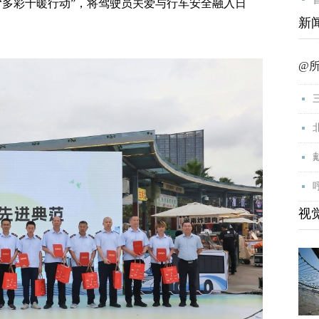
“多彩十暖行动”，将驾驶员关爱与行车安全融入日
新
@
视