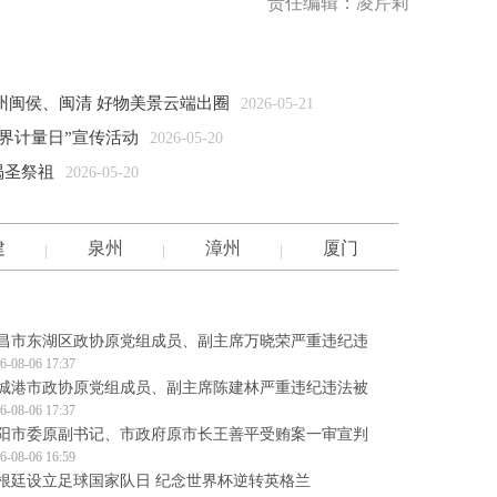
责任编辑：凌芹莉
州闽侯、闽清 好物美景云端出圈
2026-05-21
世界计量日”宣传活动
2026-05-20
谒圣祭祖
2026-05-20
建
泉州
漳州
厦门
昌市东湖区政协原党组成员、副主席万晓荣严重违纪违
6-08-06 17:37
城港市政协原党组成员、副主席陈建林严重违纪违法被
6-08-06 17:37
阳市委原副书记、市政府原市长王善平受贿案一审宣判
6-08-06 16:59
根廷设立足球国家队日 纪念世界杯逆转英格兰