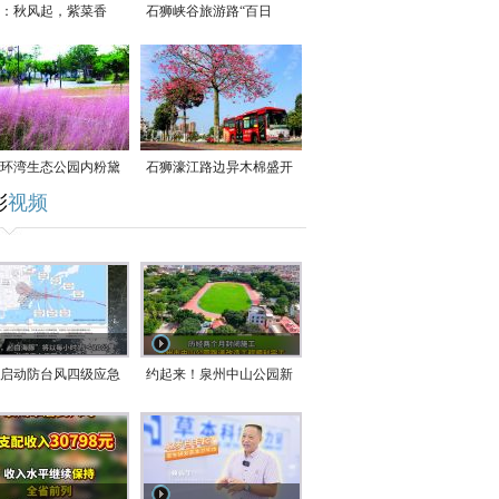
：秋风起，紫菜香
石狮峡谷旅游路“百日
草”争相斗艳
环湾生态公园内粉黛
石狮濠江路边异木棉盛开
彩
视频
草盛放
启动防台风四级应急
约起来！泉州中山公园新
！台风“白海豚”将于
跑道正式开放！
在长江口至福建北部
沿海登陆