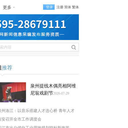
更多
登录
注册
简体
繁体
道
推荐
泉州提线木偶亮相阿维
尼翁戏剧节
2026-07-29
泉州洛江：以音乐搭建人才连心桥 青年人才
南安召开全市工作调度会
晋江市出台优化工业用地规划指标新政策