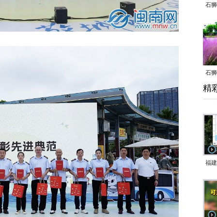
石狮
石狮
精
乱子
福建
响应
9日
一带