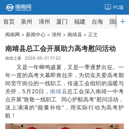
PC版
首页
泉州
漳州
厦门
福建
台海
国内
闽南网
>
新闻中心
>
漳州
>
南靖县
> 正文
南靖县总工会开展助力高考慰问活动
南靖之窗 2026-05-21 17:22
又是一年蝉鸣盛夏，又是一季逐梦出征。一
年一度的高考大幕即将拉开，为切实关爱高考期
间坚守岗位的一线职工，传递工会组织的温暖与
关怀，5月20日，
南靖县
总工会深入南靖一中考
点开展“致敬一线职工 同心护航高考”慰问活动，
送上满满的“能量补给”，用实际行动为高考护
航！