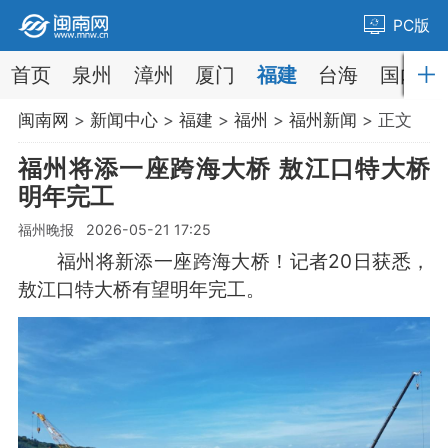
PC版
首页
泉州
漳州
厦门
福建
台海
国内
闽南网
>
新闻中心
>
福建
>
福州
>
福州新闻
> 正文
福州将添一座跨海大桥 敖江口特大桥
明年完工
福州晚报 2026-05-21 17:25
福州将新添一座跨海大桥！记者20日获悉，
敖江口特大桥有望明年完工。