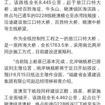
工。该路线全长8.445公里，起于敖江口特大
桥，途经百胜海堤、牛头山、晓澳镇区海滨路，
终点与已通车的G228线晓澳横仑至赤湾段顺接，
沿途建设敖江口特大桥、百胜特大桥、晓澳中桥
等主线桥梁。
作为全线控制性工程之一的敖江口特大桥，
是一座跨海大桥，全长1763.5米，采用南北两岸
同步施工方式，目前建设进展顺利。
“当前陆上桩基已基本完成，北岸钢栈桥已搭
设到主墩位置，南岸钢栈桥将于近日开始搭设，
预计6月15日抵达主墩作业面。”福建省金通建设
集团有限公司副总经理林裕青介绍。
道澳至下岐段同样建设正酣，路基、桥梁施
工全面铺开。该路段全长4.462公里，起点位于
晓澳镇道澳村，终点衔接G228线连江下岐至东边