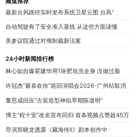
频道
推荐
最新台风路径实时发布系统卫星云图 台风“
自动驾驶有了安全准入基线 从这些方面读懂
美参议院通过对俄制裁新法案
24小时新闻排行榜
林心如自爆霍建华用1块肥皂洗全身 没做过脸
许冠杰“最喜欢你”巡回演唱会2026-广州站取消
董思成回应“古装造型神似早期陈道明”
博主“程十安”改名宣布回归 首条视频点赞超45万
导演郑晓龙透露《藏海传Ⅱ》剧本创作中