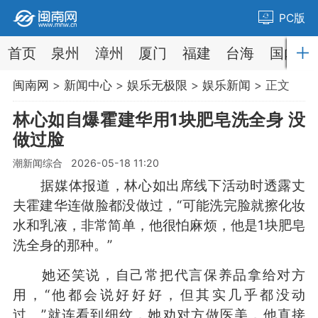
PC版
首页
泉州
漳州
厦门
福建
台海
国内
闽南网
>
新闻中心
>
娱乐无极限
>
娱乐新闻
> 正文
林心如自爆霍建华用1块肥皂洗全身 没
做过脸
潮新闻综合 2026-05-18 11:20
据媒体报道，林心如出席线下活动时透露丈
夫霍建华连做脸都没做过，“可能洗完脸就擦化妆
水和乳液，非常简单，他很怕麻烦，他是1块肥皂
洗全身的那种。”
她还笑说，自己常把代言保养品拿给对方
用，“他都会说好好好，但其实几乎都没动
过。”就连看到细纹，她劝对方做医美，他直接