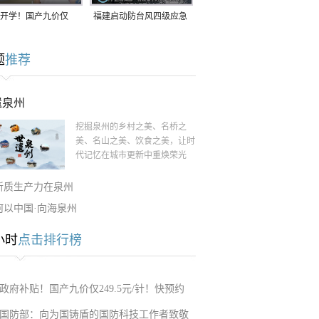
开学！国产九价仅
福建启动防台风四级应急
9.5元/针，HPV疫苗抓
响应！台风“白海豚”将于
题
推荐
9日在长江口至福建北部
一带沿海登陆
遗泉州
挖掘泉州的乡村之美、名桥之
美、名山之美、饮食之美，让时
代记忆在城市更新中重焕荣光
新质生产力在泉州
何以中国·向海泉州
小时
点击排行榜
政府补贴！国产九价仅249.5元/针！快预约
国防部：向为国铸盾的国防科技工作者致敬