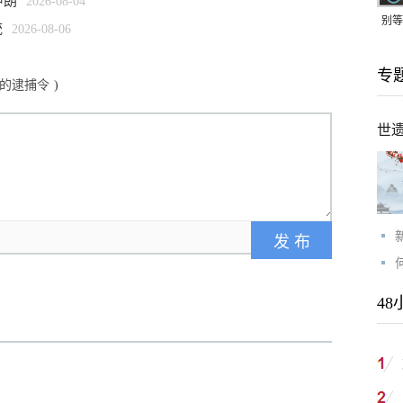
伊朗
2026-08-04
别等
统
2026-08-06
24
专
紧打
的逮捕令
)
世
48