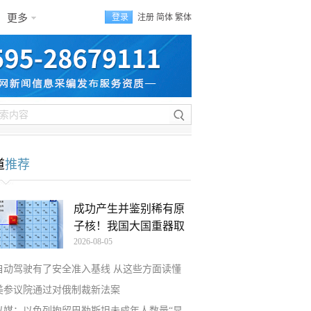
更多
登录
注册
简体
繁体
道
推荐
成功产生并鉴别稀有原
子核！我国大国重器取
2026-08-05
自动驾驶有了安全准入基线 从这些方面读懂
美参议院通过对俄制裁新法案
以媒：以色列拘留巴勒斯坦未成年人数量“显