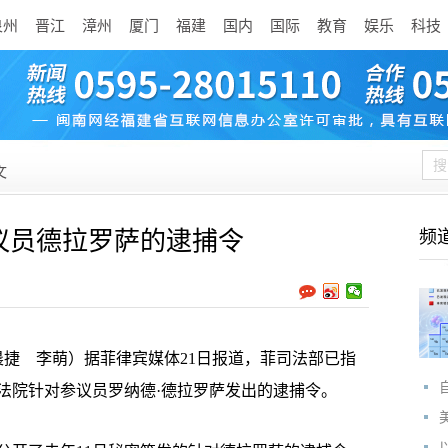
泉州
晋江
漳州
厦门
福建
国内
国际
教育
娱乐
科技
文
议员德拉罗萨的逮捕令
频
捷 李萌）据菲律宾媒体21日报道，菲司法部已指
法院针对参议员罗纳德·德拉罗萨发出的逮捕令。