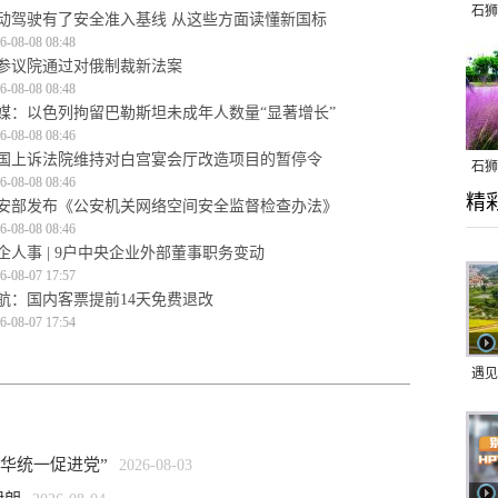
石狮
动驾驶有了安全准入基线 从这些方面读懂新国标
6-08-08 08:48
参议院通过对俄制裁新法案
6-08-08 08:48
媒：以色列拘留巴勒斯坦未成年人数量“显著增长”
6-08-08 08:46
国上诉法院维持对白宫宴会厅改造项目的暂停令
石狮
6-08-08 08:46
精
乱子
安部发布《公安机关网络空间安全监督检查办法》
6-08-08 08:46
企人事 | 9户中央企业外部董事职务变动
6-08-07 17:57
航：国内客票提前14天免费退改
6-08-07 17:54
遇见
华统一促进党”
2026-08-03