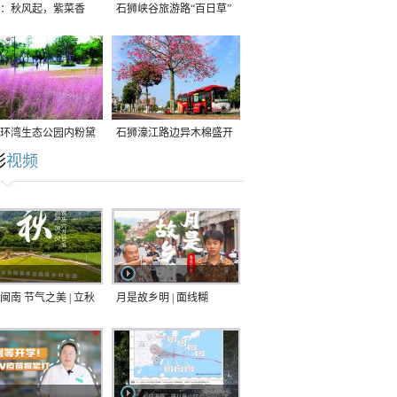
：秋风起，紫菜香
石狮峡谷旅游路“百日草”
争相斗艳
环湾生态公园内粉黛
石狮濠江路边异木棉盛开
彩
视频
草盛放
闽南 节气之美 | 立秋
月是故乡明 | 面线糊