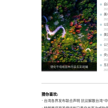
自
202
美
202
以
202
美
202
公
202
央
202
东
德化牛母岐层林尽染五彩斑斓
202
猜你喜欢:
台湾各界发布联合声明 抗议解散台湾“中