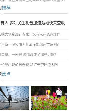
闻
推荐
所有人 多项民生礼包加速落地快来查收
三峡大坝变形？专家：又有人在恶意炒作
北京新一波疫情为什么没出现死亡病例？
戴口罩、一米线 疫情改变了哪些习惯？
呼伦贝尔现幻日奇观 彩虹光带环绕太阳
觉
焦点