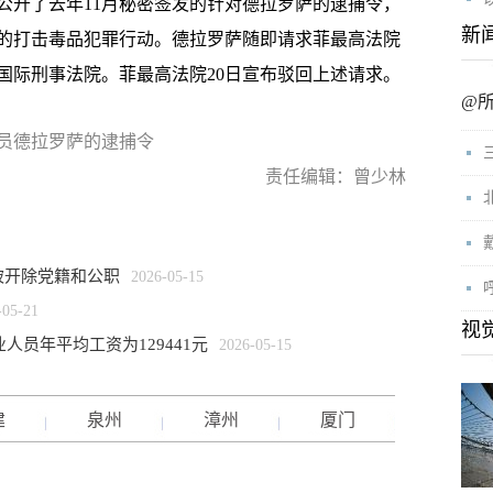
开了去年11月秘密签发的针对德拉罗萨的逮捕令，
新
的打击毒品犯罪行动。德拉罗萨随即请求菲最高法院
国际刑事法院。菲最高法院20日宣布驳回上述请求。
@
员德拉罗萨的逮捕令
责任编辑：曾少林
被开除党籍和公职
2026-05-15
-05-21
视
人员年平均工资为129441元
2026-05-15
建
泉州
漳州
厦门