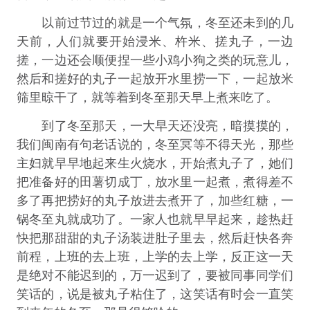
以前过节过的就是一个气氛，冬至还未到的几
天前，人们就要开始浸米、杵米、搓丸子，一边
搓，一边还会顺便捏一些小鸡小狗之类的玩意儿，
然后和搓好的丸子一起放开水里捞一下，一起放米
筛里晾干了，就等着到冬至那天早上煮来吃了。
到了冬至那天，一大早天还没亮，暗摸摸的，
我们闽南有句老话说的，冬至冥等不得天光，那些
主妇就早早地起来生火烧水，开始煮丸子了，她们
把准备好的田薯切成丁，放水里一起煮，煮得差不
多了再把捞好的丸子放进去煮开了，加些红糖，一
锅冬至丸就成功了。一家人也就早早起来，趁热赶
快把那甜甜的丸子汤装进肚子里去，然后赶快各奔
前程，上班的去上班，上学的去上学，反正这一天
是绝对不能迟到的，万一迟到了，要被同事同学们
笑话的，说是被丸子粘住了，这笑话有时会一直笑