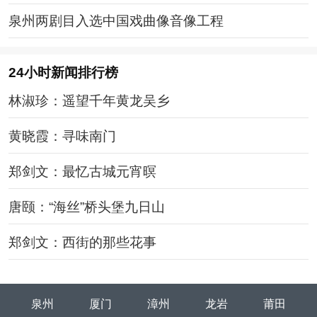
泉州两剧目入选中国戏曲像音像工程
24小时新闻排行榜
林淑珍：遥望千年黄龙吴乡
黄晓霞：寻味南门
郑剑文：最忆古城元宵暝
唐颐：“海丝”桥头堡九日山
郑剑文：西街的那些花事
泉州
厦门
漳州
龙岩
莆田