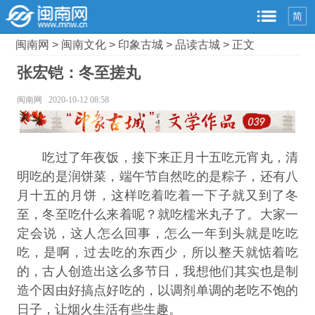
简
闽南网
>
闽南文化
>
印象古城
>
品读古城
> 正文
张宏铠：冬至搓丸
闽南网 2020-10-12 08:58
吃过了年夜饭，接下来正月十五吃元宵丸，清
明吃的是润饼菜，端午节自然吃的是粽子，还有八
月十五的月饼，这样吃着吃着一下子就又到了冬
至，冬至吃什么来着呢？就吃檽米丸子了。大家一
定会说，这人怎么回事，怎么一年到头就是吃吃
吃，是啊，过去吃的东西少，所以整天就惦着吃
的，古人创造出这么多节日，我想他们其实也是制
造个因由好搞点好吃的，以调剂单调的老吃不饱的
日子，让烟火生活有些生趣。