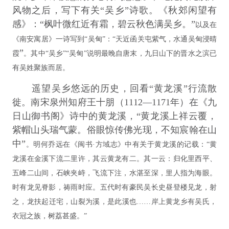
风物之后，写下有关“吴乡”诗歌。《秋郊闲望有
感》：“枫叶微红近有霜，碧云秋色满吴乡。”
以及在
《南安寓居》一诗写到“吴甸”：“天近函关屯紫气，水通吴甸浸晴
”
霞
。
其中“吴乡”“吴甸”说明最晚自唐末，九日山下的晋水之滨已
有吴姓聚族而居。
遥望吴乡悠远的历史，回看“黄龙溪”行流散
徙。南宋泉州知府王十朋（1112—1171年）在《九
日山御书阁》诗中的黄龙溪，“黄龙溪上祥云覆，
紫帽山头瑞气蒙。俗眼惊传佛光现，不知宸翰在山
中”
。
明何乔远在《闽书·方域志》中有关于黄龙溪的记载：“黄
龙溪在金溪下流二里许，其云黄龙有二。其一云：归化里西平、
五峰二山间，石峡夹峙，飞流下注，水湛至深，里人指为海眼。
时有龙见脊影，祷雨时应。五代时有豪民吴长史昼登楼见龙，射
之，龙扶起迁宅，山裂为溪，是此溪也……岸上黄龙乡有吴氏，
衣冠之族，树荔甚盛。”