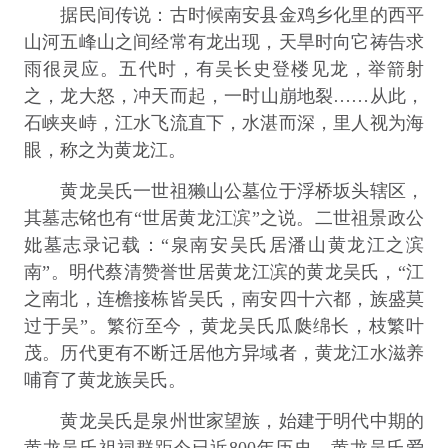
据民间传说：古时候南安县金鸡乡化里的西平
山河五峰山之间经常有龙出现，天旱时向它祷告求
雨很灵应。五代时，有吴长史登楼见龙，举箭射
之，龙大怒，冲天而起，一时山崩地裂……从此，
石峡夹峙，江水飞流直下，水湛而深，里人视为海
眼，称之为黄龙江。
黄龙吴氏一世祖獭山公墓位于浮桥坂头辖区，
其墓志铭也有“世居黄龙江滨”之说。二世祖景政公
妣墓志录记载：“泉南安吴氏居潘山黄龙江之滨
南”。明代蔡清赞誉世居黄龙江滨的黄龙吴氏，“江
之南北，连檐接栋皆吴氏，南安四十六都，族盛莫
过于吴”。繁衍至今，黄龙吴氏瓜瓞绵长，枝繁叶
茂。历代更有不断迁居他方异域者，黄龙江水滋养
哺育了黄龙族吴氏。
黄龙吴氏是泉州世家望族，始建于明代中期的
黄龙吴氏祖祠群距今已近800年历史。黄龙吴氏爱