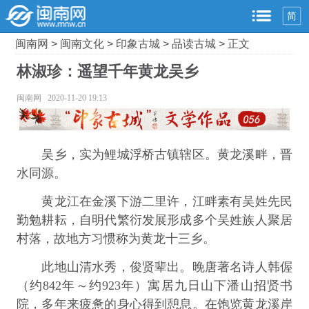
简
闽南网
>
闽南文化
>
印象古城
>
品读古城
> 正文
林淑珍：遥望千年黄龙吴乡
闽南网 2020-11-20 19:13
吴乡，实为鲤城浮桥古镇辖区。黄龙溪畔，晋
水同源。
黄龙江在金溪下游二里许，江畔素有吴姓先民
勤勉耕耘，自明代繁衍发展形成多个吴姓族人聚居
村落，故地方习惯称为黄龙十三乡。
此地山清水秀，俊贤辈出。晚唐著名诗人韩偓
（约842年～约923年）寓居九日山下潘山招贤书
院，多年来疲惫的身心得到憩息。在饱览黄龙溪岸