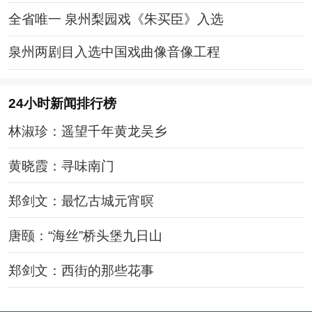
全省唯一 泉州梨园戏《朱买臣》入选
泉州两剧目入选中国戏曲像音像工程
24小时新闻排行榜
林淑珍：遥望千年黄龙吴乡
黄晓霞：寻味南门
郑剑文：最忆古城元宵暝
唐颐：“海丝”桥头堡九日山
郑剑文：西街的那些花事