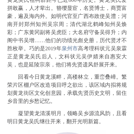
拼敢赢，人才辈出。簪缨显宦，名贤博士，商贾富
豪，遍及海内外。如明代官至广西布政使吴澧；河
南开封郑州知州吴宗周；清代湖北鹤峰知州吴焕
彩；广东黄冈副将吴虎臣；大名府守备吴得升；内
阁中书吴增……他们的功绩光彪史册，历代贤才不
胜枚举。巧的是2019年
泉州市
高考理科状元吴泉霖
正是黄龙吴氏后人，文科状元吴伊婧来自惠安大
吴，也是延陵宗亲，他们将先贤遗风舒展开来。
回看今日黄龙溪畔，高楼林立，重峦叠嶂。繁
荣片区棚户区改造项目呼之欲出，该区域内拟将规
划黄龙街区文化创意园，承载先贤历史文明，留住
乡音里的乡愁记忆。
凝望黄龙清溪明月，领略吴乡源流风韵，且看
明日黄龙吴氏继往开来，翻开光明新篇。