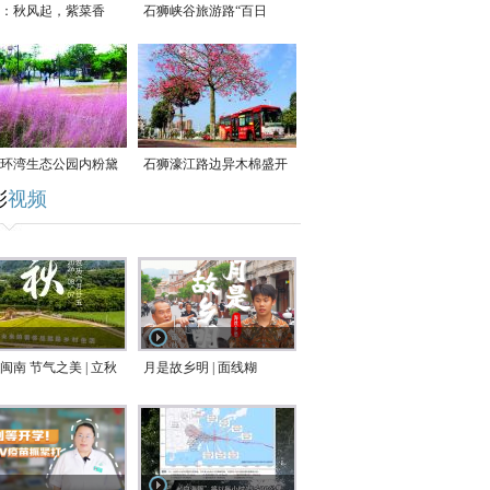
：秋风起，紫菜香
石狮峡谷旅游路“百日
草”争相斗艳
环湾生态公园内粉黛
石狮濠江路边异木棉盛开
彩
视频
草盛放
闽南 节气之美 | 立秋
月是故乡明 | 面线糊