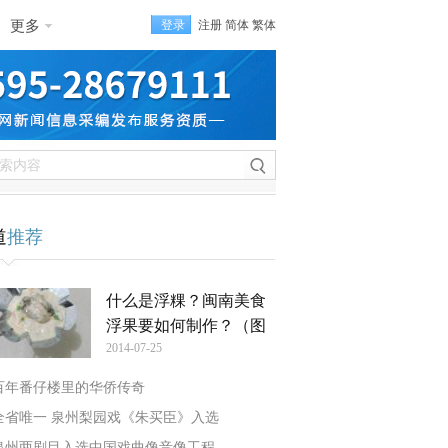
更多
登录
注册
简体
繁体
道
推荐
什么是浮粿？闽南美食
浮果要如何制作？（图
2014-07-25
百年番仔楼里的华侨传奇
全省唯一 泉州梨园戏《朱买臣》入选
泉州两剧目入选中国戏曲像音像工程