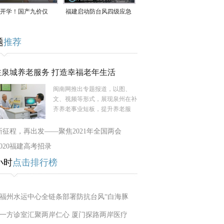
开学！国产九价仅
福建启动防台风四级应急
9.5元/针，HPV疫苗抓
响应！台风“白海豚”将于
题
推荐
9日在长江口至福建北部
一带沿海登陆
注泉城养老服务 打造幸福老年生活
闽南网推出专题报道，以图、
文、视频等形式，展现泉州在补
齐养老事业短板，提升养老服
新征程，再出发——聚焦2021年全国两会
2020福建高考招录
小时
点击排行榜
福州水运中心全链条部署防抗台风“白海豚
一方诊室汇聚两岸仁心 厦门探路两岸医疗