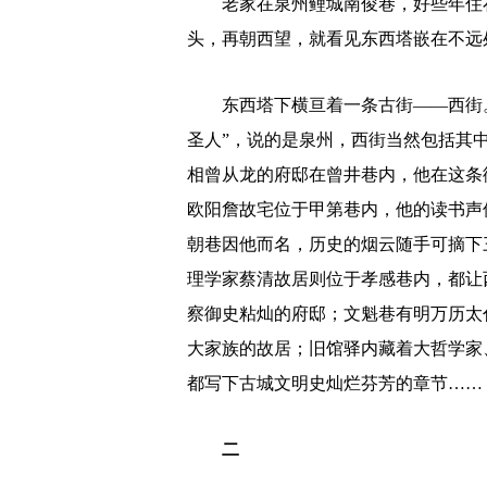
老家在泉州鲤城南俊巷，好些年住在
头，再朝西望，就看见东西塔嵌在不远
东西塔下横亘着一条古街——西街。
圣人”，说的是泉州，西街当然包括其
相曾从龙的府邸在曾井巷内，他在这条
欧阳詹故宅位于甲第巷内，他的读书声
朝巷因他而名，历史的烟云随手可摘下
理学家蔡清故居则位于孝感巷内，都让
察御史粘灿的府邸；文魁巷有明万历太
大家族的故居；旧馆驿内藏着大哲学家
都写下古城文明史灿烂芬芳的章节……
二