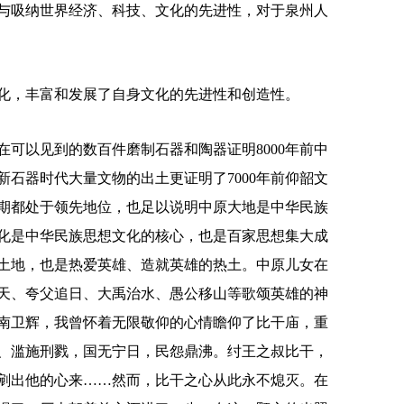
与吸纳世界经济、科技、文化的先进性，对于泉州人
，丰富和发展了自身文化的先进性和创造性。
以见到的数百件磨制石器和陶器证明8000年前中
石器时代大量文物的出土更证明了7000年前仰韶文
期都处于领先地位，也足以说明中原大地是中华民族
化是中华民族思想文化的核心，也是百家思想集大成
土地，也是热爱英雄、造就英雄的热土。中原儿女在
天、夸父追日、大禹治水、愚公移山等歌颂英雄的神
南卫辉，我曾怀着无限敬仰的心情瞻仰了比干庙，重
、滥施刑戮，国无宁日，民怨鼎沸。纣王之叔比干，
剜出他的心来……然而，比干之心从此永不熄灭。在