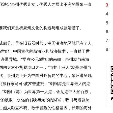
决定泉州优秀儿女，优秀人才层出不穷的景象一直
我们来赏析泉州文化的构造与组成就清楚了。
部分。早在旧石器时代，中国沿海地区就已有了人
15世纪，中国古代的航海业和航海技术，一直处于世
造舟通异域。”早在公元6世纪的南朝，泉州就与南海
国四大对外贸易港口之一，“市井十洲人”就是泉州当
代，泉州更上升为中国对外贸易的中心，泉州港呈现
利旅行家马可·波罗曾盛赞：“刺桐港是世界最大的港
：“刺桐（港）为世界第一大港，余见港中大船百艘，
击的波浪、永远的召唤与无尽的财富，吸引与造就层
古越人独立不羁、敢于冒险的性格基因，长期的海外