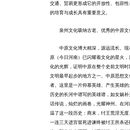
交通、贸易更形成它的开放性、包容性
的培育与成长具有重要意义。
泉州文化吸纳古老、优秀的中原文化
中原文化博大精深，源远流长。现在可
原（今日河南）已闪耀着文化的星火，新
化的光辉，证明中原在整个史前文明时
文明最早起步的地方之一。中原思想文
者。这里是一片仰慕英雄、产生英雄的
历史的长河中谱写的英雄谱，如女娲补
话传说，灿烂的画卷，光耀神州。在河
温了这一段历史：商末，纣王荒淫无度
一连三天进宫冒死进谏终被纣王所杀还