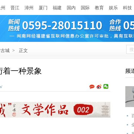
泉州
晋江
漳州
厦门
福建
国内
国际
教育
娱乐
科技
读古城
>
正文
衍着一种景象
频
n/