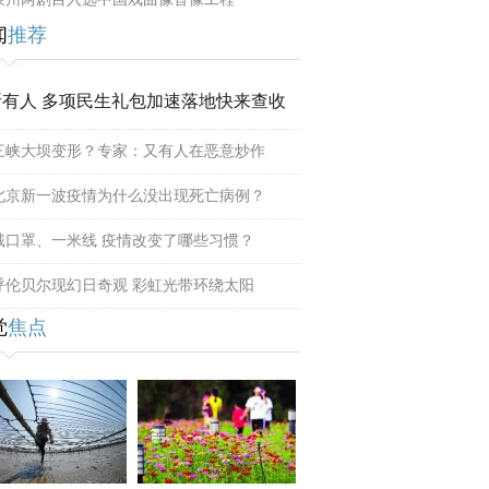
闻
推荐
所有人 多项民生礼包加速落地快来查收
三峡大坝变形？专家：又有人在恶意炒作
北京新一波疫情为什么没出现死亡病例？
戴口罩、一米线 疫情改变了哪些习惯？
呼伦贝尔现幻日奇观 彩虹光带环绕太阳
觉
焦点