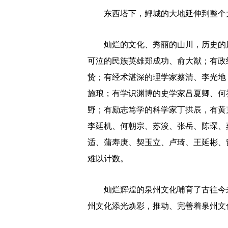
东西塔下，鲤城的大地延伸到整个大
灿烂的文化、秀丽的山川，历史的风
可泣的民族英雄郑成功、俞大猷；有政
贽；有经术湛深的理学家蔡清、李光地
施琅；有学识渊博的史学家吕夏卿、何
野；有励志笃学的科学家丁拱辰，有黄
李廷机、何朝宗、苏浚、张岳、陈琛、
适、蒲寿庚、契玉立、卢琦、王延彬、
难以计数。
灿烂辉煌的泉州文化哺育了古往今来
州文化添光焕彩，推动、完善着泉州文