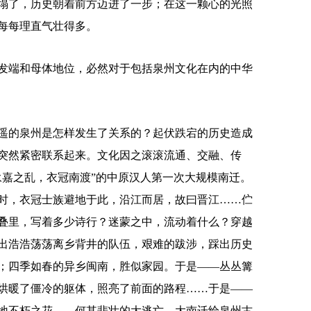
塌了，历史朝着前方迈进了一步；在这一颗心的光照
每每理直气壮得多。
端和母体地位，必然对于包括泉州文化在内的中华
的泉州是怎样发生了关系的？起伏跌宕的历史造成
突然紧密联系起来。文化因之滚滚流通、交融、传
永嘉之乱，衣冠南渡”的中原汉人第一次大规模南迁。
时，衣冠士族避地于此，沿江而居，故曰晋江……伫
叠里，写着多少诗行？迷蒙之中，流动着什么？穿越
出浩浩荡荡离乡背井的队伍，艰难的跋涉，踩出历史
；四季如春的异乡闽南，胜似家园。于是——丛丛篝
烘暖了僵冷的躯体，照亮了前面的路程……于是——
地不朽之花……何其悲壮的大逃亡、大南迁给泉州古