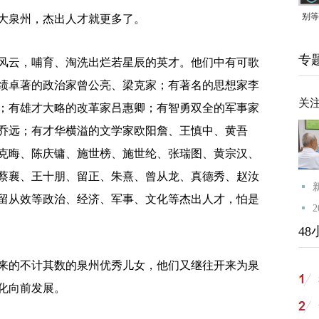
别等
泉州，杰出人才就更多了。
24
专
紧打
云，哺育、淘洗出烂若星辰的英才。他们中有可歌
绩卓著的政治家曾公亮、梁克家；有著名的思想家李
关
；有雄才大略的改革家吕惠卿；有智勇双全的军事家
乔远；有才华横溢的文学家欧阳詹、王慎中、黄吾
克晦、陈庆镛、施世榜、施世纶、张瑞图、黄宗汉、
蔡襄、王十朋、留正、朱熹、曾从龙、真德秀、赵汝
留从效等政治、经济、军事、文化等杰出人才，怕是
48
的不计其数的泉州优秀儿女，他们又继往开来为泉
化向前发展。