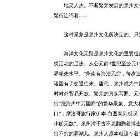
地灵人杰。不断繁荣发展的泉州文化
繁衍连绵着……
这种景象是泉州文化所决定的。只要
海洋文化无疑是泉州文化的重要组成
类活动的足迹。从公元前3世纪至公元
界领先水平。“州南有海浩无穷，每岁
诸国有了交通往来。唐代，泉州成为中
时对外贸易开放、繁荣的真实写照。元
出“涨海声中万国商”的繁华景象。意大
口”；摩洛哥旅行家伊本·白图泰则感叹
小船无数”。泉州湾千古不息翻腾着搏
出不穷的弄潮儿。泉州人原本就遗存着