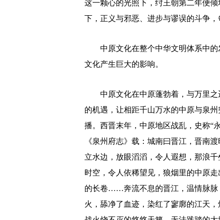
这一颗心的光照下，纣王朝第二年便倾
下，正义与邪恶、进步与谬误的斗争，
中原文化在整个中华文明体系中的发
文化产生巨大的影响。
中原文化在中原蓬勃着，与万里之遥
的机遇，让相距千山万水的中原与泉州
播。西晋末年，中原地区战乱，史称“
《泉州府志》载：城南曰晋江，晋南渡
立水边，放眼滔滔，令人遐想，那浪千
时空，令人依稀望见，狼烟里的中原走
的长卷……奔流不息的晋江，温情脉脉
火，舔净了血迹，染红了寥廓的江天，
战火烧不灭的悠悠天籁，无法践踏的大