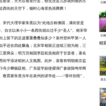
那里，天天在巷里行走，朝北没走几步就到巷的尽
石狮
处西街的天空下，顿时心海里热浪腾腾！
宋代大理学家朱熹以为“此地古称佛国，满街皆是
中。自古以来小小一条西街就出过不少“圣人”。南宋宰
石狮
街上留下的足迹重重叠叠知多少？泉州登科甲第一人
精
乱子
似乎还在四处飘逸；北宋宰相留正连续三朝为相，三
三星两朵；明万历相国李廷机筑相府于甘棠巷，著名
西街平添浓郁的人文氛围。此外，裴巷有明朝南京监
仆寺少卿杨廷相、广东提学副使擢湖广参政陈鸣华两
、教育家朱熹当年在泉州的讲学处——“香吟别馆”，
遇见