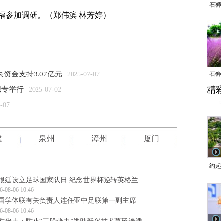
石狮
参加调研。（郑伟滨 林芳婷）
资金支持3.07亿元
2025-07-07
石狮
精
职专举行
乱子
2025-07-02
7-07
建
泉州
漳州
厦门
约起
根廷设立足球国家队日 纪念世界杯逆转英格兰
跑道
6-08-06 10:46
国学体联有关负责人连任亚中足联第一副主席
6-08-06 10:46