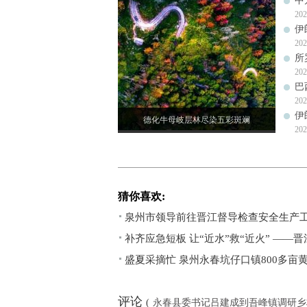
中
202
伊
202
所
202
巴
202
伊
德化牛母岐层林尽染五彩斑斓
202
猜你喜欢:
泉州市领导前往晋江督导检查安全生产
补齐应急短板 让“近水”救“近火” ——
盛夏采摘忙 泉州永春坑仔口镇800多亩
评论
(
永春县委书记吕建成到吾峰镇调研乡