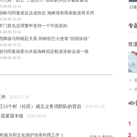
方代表：防止“三股势力”借助新兴技术蔓延渗透
6-08-06 10:34
口述
朗称与阿曼接近达成协议 海峡现有两条航道将关闭
｜赖
6-08-06 10:34
专
家，
罗门群岛总理重申坚持一个中国原则
6-08-06 10:34
西降级与阿根廷关系 阿称驻巴大使将“回国休假”
世
6-08-06 10:32
朗与阿曼就霍尔木兹海峡拟定航道坐标达成一致
6-08-06 10:32
工作
2026-07-30
48
晋江53个村（社区）成立义务消防队的背后
2026-07-28
黄花菜迎丰收
2026-08-05
村振兴和文化保护传承利用工作
)