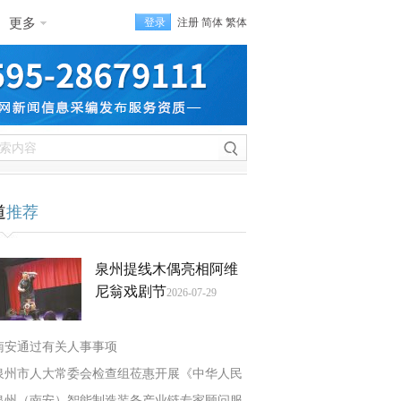
更多
登录
注册
简体
繁体
道
推荐
泉州提线木偶亮相阿维
尼翁戏剧节
2026-07-29
南安通过有关人事事项
泉州市人大常委会检查组莅惠开展《中华人民
泉州（南安）智能制造装备产业链专家顾问服