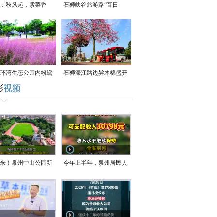
：秋风起，紫菜香
石狮峡谷旅游路“百日
草”争相斗艳
环湾生态公园内粉黛
石狮濠江路边异木棉盛开
彩
视频
草盛放
来！泉州中山公园新
今年上半年，泉州居民人
正式开放！
均可支配收入公布！