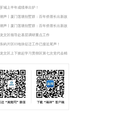
芗城上半年成绩单出炉！
潮声丨厦门莲塘别墅群：百年侨厝长出新故
潮声丨厦门莲塘别墅群：百年侨厝长出新故
龙文区领导赴基层调研重点工作
东屿片区03地块征迁工作已接近尾声！
龙文区上下掀起学习贯彻区第七次党代会精