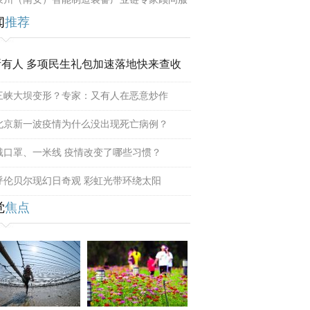
闻
推荐
所有人 多项民生礼包加速落地快来查收
三峡大坝变形？专家：又有人在恶意炒作
北京新一波疫情为什么没出现死亡病例？
戴口罩、一米线 疫情改变了哪些习惯？
呼伦贝尔现幻日奇观 彩虹光带环绕太阳
觉
焦点