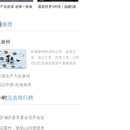
产业发展 读懂一座城
最新世界500强！福建6家
南生：42岁白手起
企业上榜
题
推荐
率先研发草本卫生巾
遗泉州
挖掘泉州的乡村之美、名桥之
美、名山之美、饮食之美，让时
代记忆在城市更新中重焕荣光
新质生产力在泉州
何以中国·向海泉州
小时
点击排行榜
芗城区委常委会召开会议
花窗外，铁轨山河缓缓来