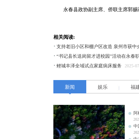
永春县政协副主席、侨联主席郭赐福
相关阅读:
支持老旧小区和棚户区改造 泉州市获中央
“书记县长送岗留才进校园”活动在永春
鲤城丰泽全域试点家庭病床服务
2025-0
新闻
娱乐
福
阿
202
中
202