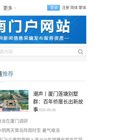
更多
登录
注册
简体
繁体
道
推荐
潮声丨厦门莲塘别墅
群：百年侨厝长出新故
事
2026-08-06
赵龙在厦门调研
今明两天鹭岛阵雨时至 暑气难消
厦门6个典型案例入选2026年福建省首批民营