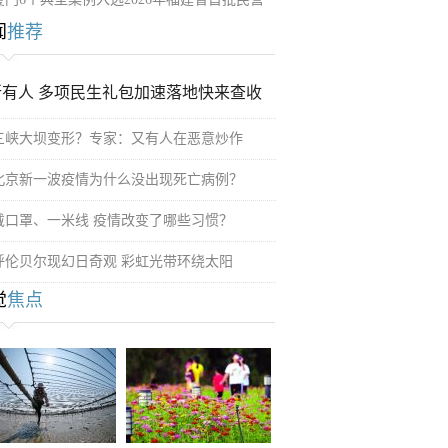
闻
推荐
所有人 多项民生礼包加速落地快来查收
三峡大坝变形？专家：又有人在恶意炒作
北京新一波疫情为什么没出现死亡病例？
戴口罩、一米线 疫情改变了哪些习惯？
呼伦贝尔现幻日奇观 彩虹光带环绕太阳
觉
焦点