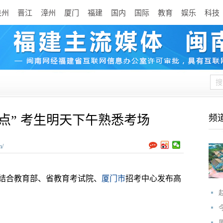
泉州
晋江
漳州
厦门
福建
国内
国际
教育
娱乐
科技
点” 考生明天下午熟悉考场
频
n/
合教育部、省教育考试院、
厦门市
招考中心发布高