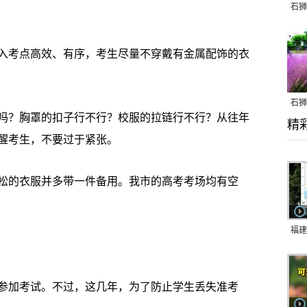
石狮
考点高效、有序，考生尽量不穿戴有金属配饰的衣
石狮
？胸罩的扣子行不行？校服的拉链行不行？从往年
精
乱子
醒考生，不要过于紧张。
的衣服并多带一件备用。我市的高考考场均有空
福建
响应
9日
加考试。不过，这几年，为了防止学生丢失准考
一带