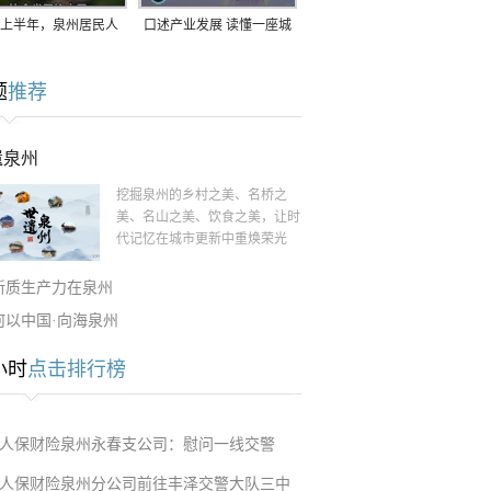
上半年，泉州居民人
口述产业发展 读懂一座城
支配收入公布！
｜赖南生：42岁白手起
题
推荐
家，率先研发草本卫生巾
遗泉州
挖掘泉州的乡村之美、名桥之
美、名山之美、饮食之美，让时
代记忆在城市更新中重焕荣光
新质生产力在泉州
何以中国·向海泉州
小时
点击排行榜
人保财险泉州永春支公司：慰问一线交警
人保财险泉州分公司前往丰泽交警大队三中