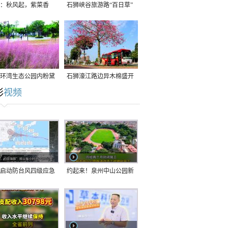
：秋风起，紫菜香
石狮峡谷旅游路“百日草”
争相斗艳
环湾生态公园内粉黛
石狮濠江路边异木棉盛开
彩
视频
草盛放
启动防台风四级应急
约起来！泉州中山公园新
！台风“白海豚”将于
跑道正式开放！
在长江口至福建北部
沿海登陆