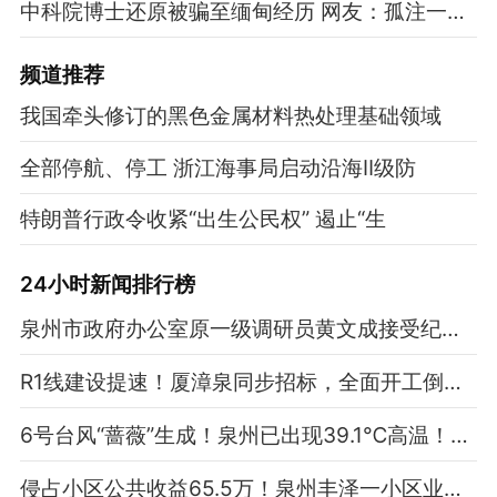
中科院博士还原被骗至缅甸经历 网友：孤注一掷现实版
频道
推荐
我国牵头修订的黑色金属材料热处理基础领域
全部停航、停工 浙江海事局启动沿海Ⅱ级防
特朗普行政令收紧“出生公民权” 遏止“生
24小时新闻排行榜
泉州市政府办公室原一级调研员黄文成接受纪律审查和监察调查
R1线建设提速！厦漳泉同步招标，全面开工倒计时！
6号台风“蔷薇”生成！泉州已出现39.1℃高温！天气即将反转
侵占小区公共收益65.5万！泉州丰泽一小区业委会成员被判4年