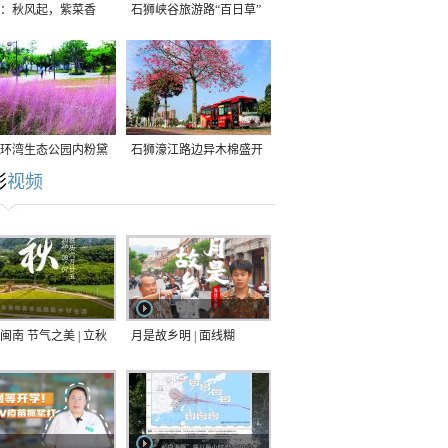
：秋风起，紫菜香
石狮峡谷旅游路“百日草”
争相斗艳
环湾生态公园内粉黛
石狮濠江路边异木棉盛开
彩
视频
草盛放
闽南 节气之美 | 立秋
月是故乡明 | 面线糊