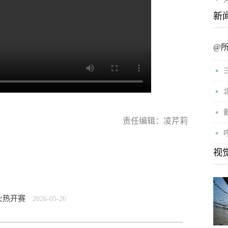
新
@
责任编辑：凌芹莉
视
赛火热开赛
2026-05-26