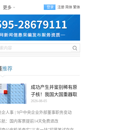
更多
登录
注册
简体
繁体
道
推荐
成功产生并鉴别稀有原
子核！我国大国重器取
2026-08-05
央企人事 | 9户中央企业外部董事职务变动
东航：国内客票提前14天免费退改
河南公安机关查实“三支一扶”招募笔试存在