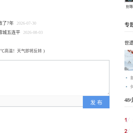
别等
24
改了7年
2026-07-30
专
紧打
蓉城五连平
2026-08-03
世
.1℃高温！天气即将反转
)
48