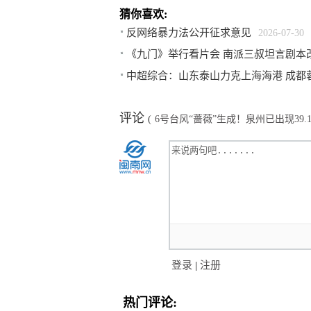
猜你喜欢:
反网络暴力法公开征求意见
2026-07-30
《九门》举行看片会 南派三叔坦言剧本
中超综合：山东泰山力克上海海港 成都
评论
(
6号台风“蔷薇”生成！泉州已出现39
登录
|
注册
热门评论: