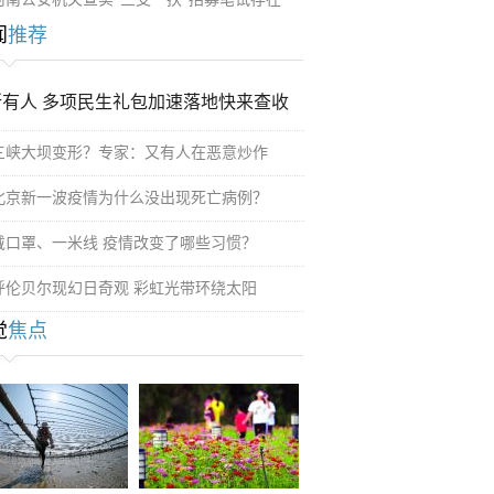
闻
推荐
所有人 多项民生礼包加速落地快来查收
三峡大坝变形？专家：又有人在恶意炒作
北京新一波疫情为什么没出现死亡病例？
戴口罩、一米线 疫情改变了哪些习惯？
呼伦贝尔现幻日奇观 彩虹光带环绕太阳
觉
焦点