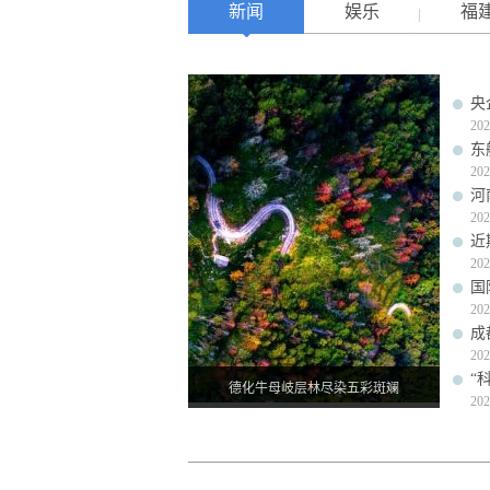
新闻
娱乐
福
央
202
东
202
河
202
近
202
国
202
成
202
“
德化牛母岐层林尽染五彩斑斓
202