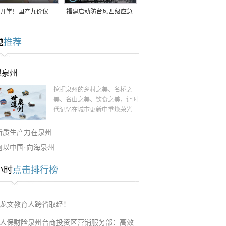
开学！国产九价仅
福建启动防台风四级应急
9.5元/针，HPV疫苗抓
响应！台风“白海豚”将于
题
推荐
9日在长江口至福建北部
一带沿海登陆
遗泉州
挖掘泉州的乡村之美、名桥之
美、名山之美、饮食之美，让时
代记忆在城市更新中重焕荣光
新质生产力在泉州
何以中国·向海泉州
小时
点击排行榜
龙文教育人跨省取经！
人保财险泉州台商投资区营销服务部：高效