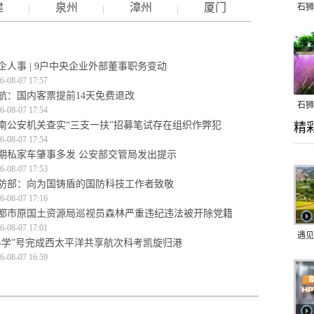
建
泉州
漳州
厦门
石狮
企人事 | 9户中央企业外部董事职务变动
6-08-07 17:57
航：国内客票提前14天免费退改
石狮
6-08-07 17:54
南公安机关查实“三支一扶”招募笔试存在组织作弊犯
精
乱子
6-08-07 17:54
期私家车肇事多发 公安部交管局发出提示
6-08-07 17:53
防部：向为国铸盾的国防科技工作者致敬
6-08-07 17:16
都市原国土资源局巡视员森林严重违纪违法被开除党籍
6-08-07 17:01
遇见
科学”号完成西太平洋共享航次科考凯旋归港
6-08-07 16:59