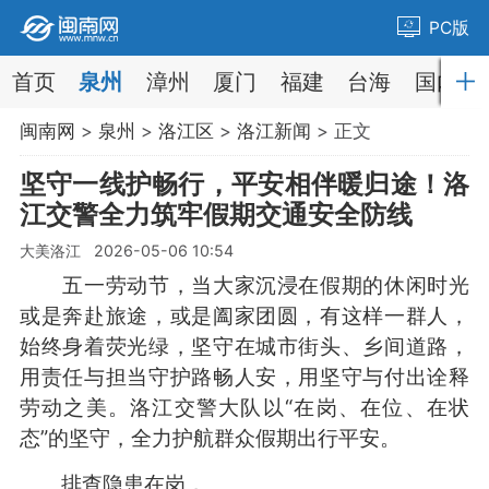
PC版
首页
泉州
漳州
厦门
福建
台海
国内
闽南网
>
泉州
>
洛江区
>
洛江新闻
> 正文
坚守一线护畅行，平安相伴暖归途！洛
江交警全力筑牢假期交通安全防线
大美洛江 2026-05-06 10:54
五一劳动节，当大家沉浸在假期的休闲时光
或是奔赴旅途，或是阖家团圆，有这样一群人，
始终身着荧光绿，坚守在城市街头、乡间道路，
用责任与担当守护路畅人安，用坚守与付出诠释
劳动之美。洛江交警大队以“在岗、在位、在状
态”的坚守，全力护航群众假期出行平安。
排查隐患在岗，