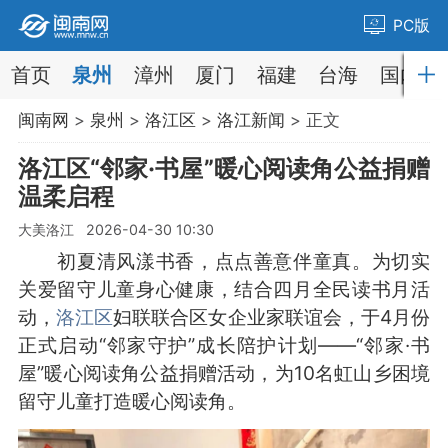
PC版
首页
泉州
漳州
厦门
福建
台海
国内
闽南网
>
泉州
>
洛江区
>
洛江新闻
> 正文
洛江区“邻家·书屋”暖心阅读角公益捐赠
温柔启程
大美洛江 2026-04-30 10:30
初夏清风漾书香，点点善意伴童真。为切实
关爱留守儿童身心健康，结合四月全民读书月活
动，
洛江区
妇联联合区女企业家联谊会，于4月份
正式启动“邻家守护”成长陪护计划——“邻家·书
屋”暖心阅读角公益捐赠活动，为10名虹山乡困境
留守儿童打造暖心阅读角。