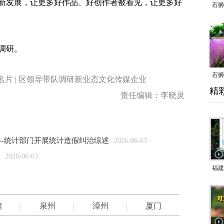
创新发展，让更多好作品、好创作者被看见，让更多好
石狮
调研。
石狮
名片 | 区领导带队调研新业态文化传媒企业
精
乱子
责任编辑：李晓灵
—统计部门开展统计造假纠治综述
2026-06-03
2026-06-03
福建
响应
9日
建
泉州
漳州
厦门
一带