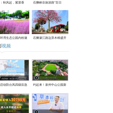
：秋风起，紫菜香
石狮峡谷旅游路“百日
草”争相斗艳
环湾生态公园内粉黛
石狮濠江路边异木棉盛开
彩
视频
草盛放
启动防台风四级应急
约起来！泉州中山公园新
！台风“白海豚”将于
跑道正式开放！
在长江口至福建北部
沿海登陆