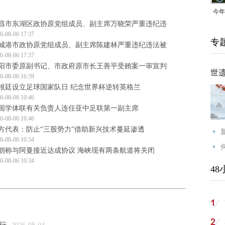
今年
昌市东湖区政协原党组成员、副主席万晓荣严重违纪违
均可
6-08-06 17:37
专
城港市政协原党组成员、副主席陈建林严重违纪违法被
6-08-06 17:37
阳市委原副书记、市政府原市长王善平受贿案一审宣判
世
6-08-06 16:59
根廷设立足球国家队日 纪念世界杯逆转英格兰
6-08-06 10:46
国学体联有关负责人连任亚中足联第一副主席
6-08-06 10:46
方代表：防止“三股势力”借助新兴技术蔓延渗透
6-08-06 10:34
朗称与阿曼接近达成协议 海峡现有两条航道将关闭
6-08-06 10:34
48