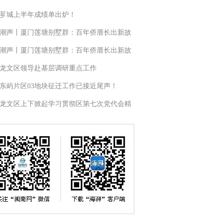
芗城上半年成绩单出炉！
潮声丨厦门莲塘别墅群：百年侨厝长出新故
潮声丨厦门莲塘别墅群：百年侨厝长出新故
龙文区领导赴基层调研重点工作
东屿片区03地块征迁工作已接近尾声！
龙文区上下掀起学习贯彻区第七次党代会精