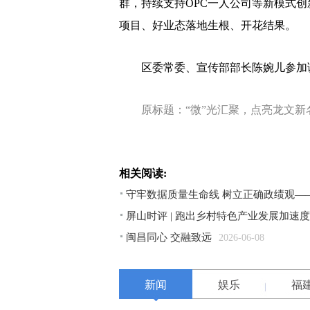
群，持续支持OPC一人公司等新模式
项目、好业态落地生根、开花结果。
区委常委、宣传部部长陈婉儿参加
原标题：“微”光汇聚，点亮龙文新
相关阅读:
守牢数据质量生命线 树立正确政绩观—
屏山时评 | 跑出乡村特色产业发展加速度
闽昌同心 交融致远
2026-06-08
新闻
娱乐
福