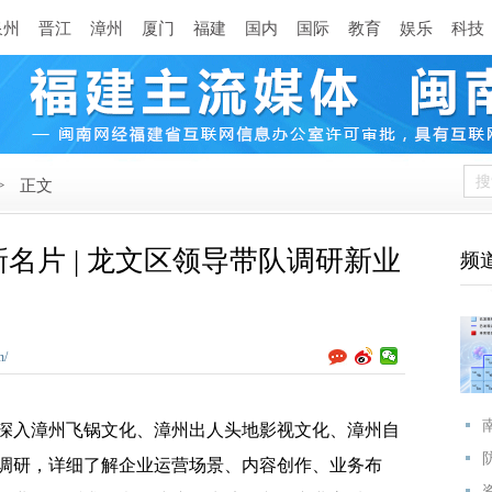
泉州
晋江
漳州
厦门
福建
国内
国际
教育
娱乐
科技
>
正文
名片 | 龙文区领导带队调研新业
频
n/
深入漳州飞锅文化、漳州出人头地影视文化、漳州自
调研，详细了解企业运营场景、内容创作、业务布