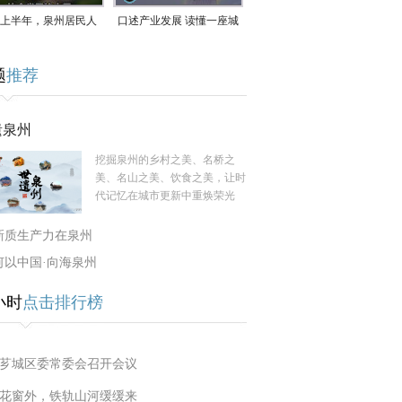
上半年，泉州居民人
口述产业发展 读懂一座城
支配收入公布！
｜赖南生：42岁白手起
题
推荐
家，率先研发草本卫生巾
遗泉州
挖掘泉州的乡村之美、名桥之
美、名山之美、饮食之美，让时
代记忆在城市更新中重焕荣光
新质生产力在泉州
何以中国·向海泉州
小时
点击排行榜
芗城区委常委会召开会议
花窗外，铁轨山河缓缓来