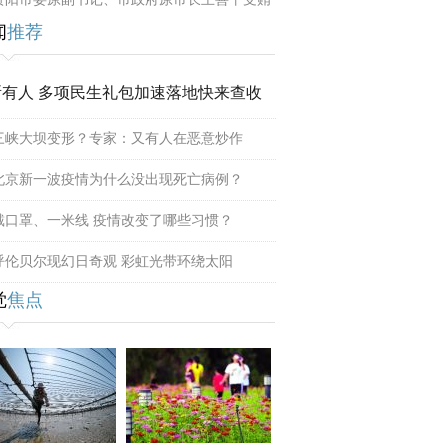
闻
推荐
所有人 多项民生礼包加速落地快来查收
三峡大坝变形？专家：又有人在恶意炒作
北京新一波疫情为什么没出现死亡病例？
戴口罩、一米线 疫情改变了哪些习惯？
呼伦贝尔现幻日奇观 彩虹光带环绕太阳
觉
焦点