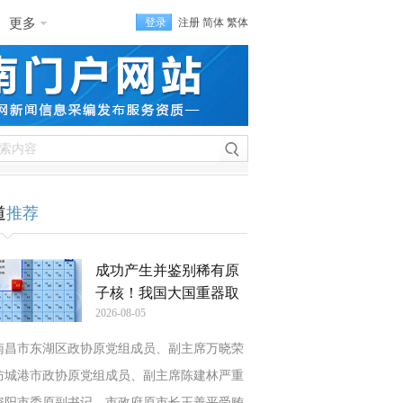
更多
登录
注册
简体
繁体
道
推荐
成功产生并鉴别稀有原
子核！我国大国重器取
2026-08-05
南昌市东湖区政协原党组成员、副主席万晓荣
防城港市政协原党组成员、副主席陈建林严重
资阳市委原副书记、市政府原市长王善平受贿