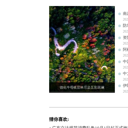
南
202
防
202
资
202
阿
202
中
202
中
202
伊
德化牛母岐层林尽染五彩斑斓
202
猜你喜欢: