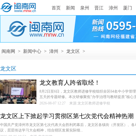
首页
新闻
泉州
晋江
漳州
厦门
闽南网
>
新闻中心
>
漳州
>
龙文区
>
龙文区
龙文教育人跨省取经！
8月2日至6日，龙文区教师进修学校组织全区64名中小学管
五天的专题研修。本次研修聚焦“办学治理与教研提质”核心主题
2026-08-07 12:27 来源:龙文区教师进修学校
龙文区上下掀起学习贯彻区第七次党代会精神热潮
中国共产党漳州市龙文区第七次代表大会胜利闭幕后，龙文区各镇街（开发区）、各
议，层层传达学习大会精神，结合辖区发展实际细...