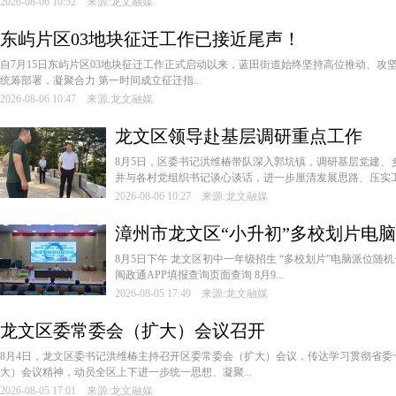
2026-08-06 10:52 来源:龙文融媒
东屿片区03地块征迁工作已接近尾声！
自7月15日东屿片区03地块征迁工作正式启动以来，蓝田街道始终坚持高位推动、攻
统筹部署，凝聚合力 第一时间成立征迁指...
2026-08-06 10:47 来源:龙文融媒
龙文区领导赴基层调研重点工作
8月5日，区委书记洪维椿带队深入郭坑镇，调研基层党建、
并与各村党组织书记谈心谈话，进一步厘清发展思路、压实工作
2026-08-06 10:27 来源:龙文融媒
漳州市龙文区“小升初”多校划片电
8月5日下午 龙文区初中一年级招生 “多校划片”电脑派位随
闽政通APP填报查询页面查询 8月9...
2026-08-05 17:49 来源:龙文融媒
龙文区委常委会（扩大）会议召开
8月4日，龙文区委书记洪维椿主持召开区委常委会（扩大）会议，传达学习贯彻省委
大）会议精神，动员全区上下进一步统一思想、凝聚...
2026-08-05 17:01 来源:龙文融媒