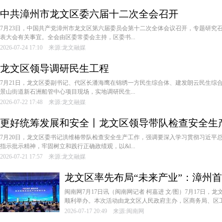
中共漳州市龙文区委六届十二次全会召开
7月23日，中国共产党漳州市龙文区第六届委员会第十二次全体会议召开，专题研究
表大会有关事宜。全会由区委常委会主持，区委书...
2026-07-24 17:10 来源:龙文融媒
龙文区领导调研民生工程
7月21日，龙文区委副书记、代区长潘海鹰在锦绣一方民生综合体、建发朗云民生综
景山街道新石洲船管中心项目现场，实地调研民生...
2026-07-22 17:48 来源:龙文融媒
更好统筹发展和安全丨龙文区领导带队检查安全生
7月20日，龙文区委书记洪维椿带队检查安全生产工作，强调要深入学习贯彻习近平
指示批示精神，牢固树立和践行正确政绩观，以&l...
2026-07-21 17:57 来源:龙文融媒
龙文区率先布局“未来产业”：漳州
盛大启幕
闽南网7月17日讯（闽南网记者 柯嘉进 文/图）7月17日
顺利举办。本次活动由龙文区人民政府主办，区商务局、区工信
2026-07-17 20:49 来源:闽南网