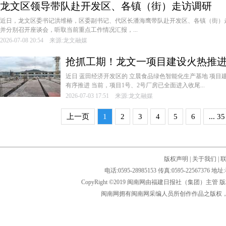
龙文区领导带队赴开发区、各镇（街）走访调研
近日，龙文区委书记洪维椿，区委副书记、代区长潘海鹰带队赴开发区、各镇（街）
并分别召开座谈会，听取当前重点工作情况汇报，...
2026-07-08 20:54 来源:龙文融媒
抢抓工期！龙文一项目建设火热推
近日 蓝田经济开发区的 立晨食品绿色智能化生产基地 项目
有序推进 当前，项目1号、2号厂房已全面进入收尾...
2026-07-03 17:51 来源:龙文融媒
上一页
1
2
3
4
5
6
... 35
版权声明
|
关于我们
|
电话:0595-28985153 传真:0595-2256
CopyRight ©2019 闽南网由福建日报社（集团）主管
闽南网拥有闽南网采编人员所创作作品之版权