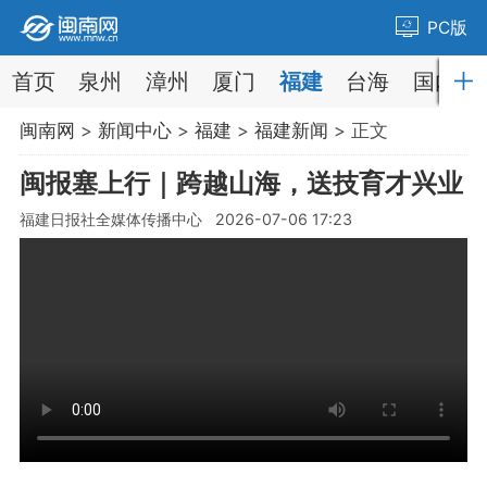
PC版
首页
泉州
漳州
厦门
福建
台海
国内
闽南网
>
新闻中心
>
福建
>
福建新闻
> 正文
闽报塞上行｜跨越山海，送技育才兴业
福建日报社全媒体传播中心 2026-07-06 17:23