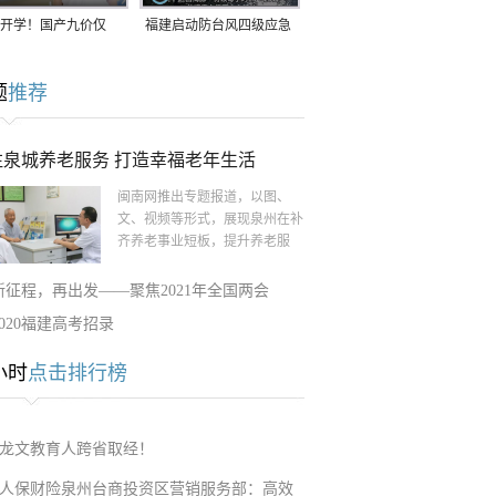
开学！国产九价仅
福建启动防台风四级应急
9.5元/针，HPV疫苗抓
响应！台风“白海豚”将于
题
推荐
9日在长江口至福建北部
一带沿海登陆
注泉城养老服务 打造幸福老年生活
闽南网推出专题报道，以图、
文、视频等形式，展现泉州在补
齐养老事业短板，提升养老服
新征程，再出发——聚焦2021年全国两会
2020福建高考招录
小时
点击排行榜
龙文教育人跨省取经！
人保财险泉州台商投资区营销服务部：高效