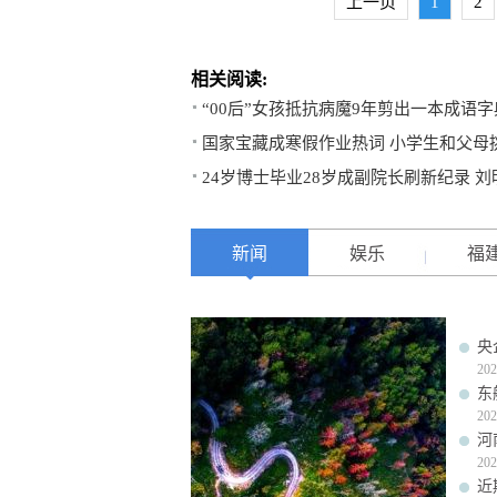
上一页
1
2
相关阅读:
“00后”女孩抵抗病魔9年剪出一本成语字
国家宝藏成寒假作业热词 小学生和父母挑
24岁博士毕业28岁成副院长刷新纪录 
新闻
娱乐
福
央
202
东
202
河
202
近