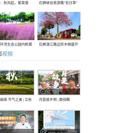
：秋风起，紫菜香
石狮峡谷旅游路“百日草”
争相斗艳
环湾生态公园内粉黛
石狮濠江路边异木棉盛开
彩
视频
草盛放
闽南 节气之美 | 立秋
月是故乡明 | 面线糊