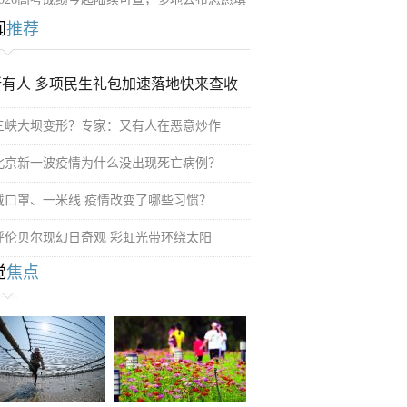
闻
推荐
所有人 多项民生礼包加速落地快来查收
三峡大坝变形？专家：又有人在恶意炒作
北京新一波疫情为什么没出现死亡病例？
戴口罩、一米线 疫情改变了哪些习惯？
呼伦贝尔现幻日奇观 彩虹光带环绕太阳
觉
焦点