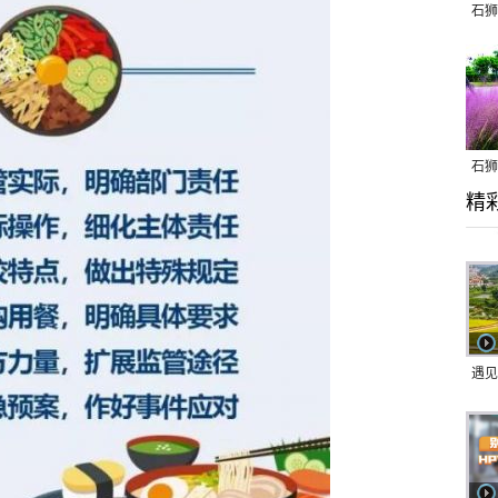
石狮
石狮
精
乱子
遇见