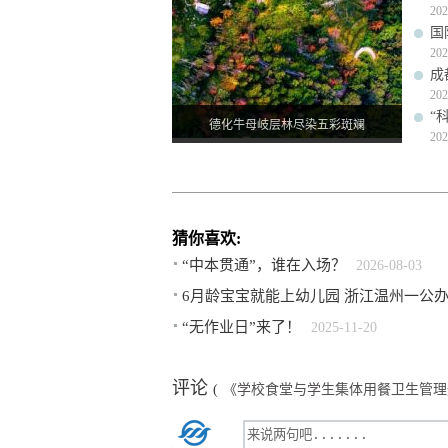
202
国
202
成
202
“
德化牛母岐层林尽染五彩斑斓
202
猜你喜欢:
“中本贯通”，谁在入场？
2026-08-03
6月龄宝宝就能上幼儿园 浙江温州一公
“无作业日”来了！
2025-11-20
评论
(
《学校食堂与学生集体用餐卫生管理