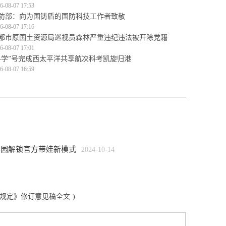
6-08-07 17:53
防部：向为国铸盾的国防科技工作者致敬
6-08-07 17:16
都市原国土资源局巡视员森林严重违纪违法被开除党籍
6-08-07 17:01
科学”号完成西太平洋共享航次科考凯旋归港
6-08-07 16:59
办园解锁官方带娃新模式
2024-10-14
规定》修订意见稿全文
)