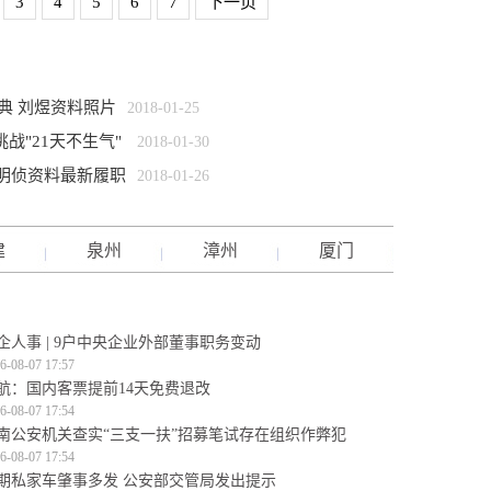
3
4
5
6
7
下一页
典 刘煜资料照片
2018-01-25
战"21天不生气"
2018-01-30
刘明侦资料最新履职
2018-01-26
建
泉州
漳州
厦门
企人事 | 9户中央企业外部董事职务变动
6-08-07 17:57
航：国内客票提前14天免费退改
6-08-07 17:54
南公安机关查实“三支一扶”招募笔试存在组织作弊犯
6-08-07 17:54
期私家车肇事多发 公安部交管局发出提示