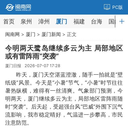
PC版
首页
泉州
漳州
厦门
福建
台海
国内
闽南网
>
厦门
>
厦门新闻
> 正文
今明两天鹭岛继续多云为主 局部地区
或有雷阵雨“突袭”
厦门日报 2026-07-07 17:28
昨天，厦门天空湛蓝澄澈，随手一拍就是“壁
纸级”风景。今天是“小暑”节气，“小暑”时节往往
暑热纵横，难得有一丝清爽。气象部门预测，今
明两天，厦门继续多云为主，局部地区雷阵雨随
时“突袭”。后天起，受超强台风“巴威”外围下沉气
流影响，我市稳定晴好，气温进一步攀高，市民
注意防范。