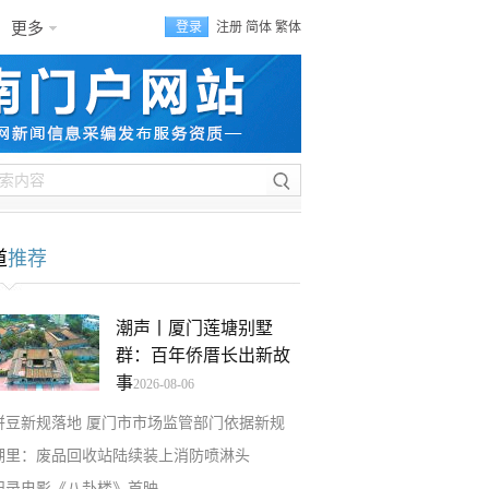
更多
登录
注册
简体
繁体
道
推荐
潮声丨厦门莲塘别墅
群：百年侨厝长出新故
事
2026-08-06
拼豆新规落地 厦门市市场监管部门依据新规
湖里：废品回收站陆续装上消防喷淋头
纪录电影《八卦楼》首映