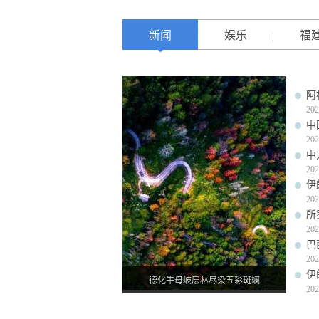
新闻
娱乐
福
阿
202
中
202
中
202
伊
202
所
202
巴
202
伊
德化牛母岐层林尽染五彩斑斓
202