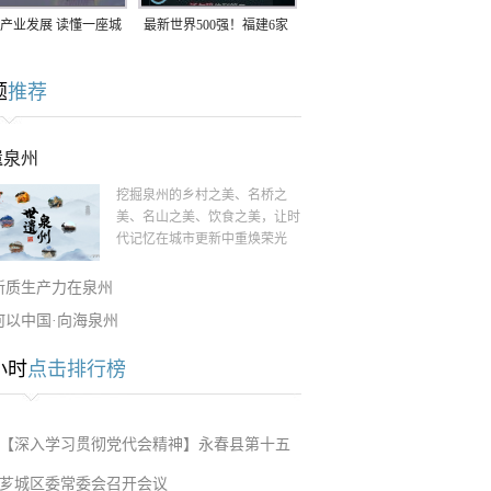
产业发展 读懂一座城
最新世界500强！福建6家
南生：42岁白手起
企业上榜
题
推荐
率先研发草本卫生巾
遗泉州
挖掘泉州的乡村之美、名桥之
美、名山之美、饮食之美，让时
代记忆在城市更新中重焕荣光
新质生产力在泉州
何以中国·向海泉州
小时
点击排行榜
【深入学习贯彻党代会精神】永春县第十五
芗城区委常委会召开会议