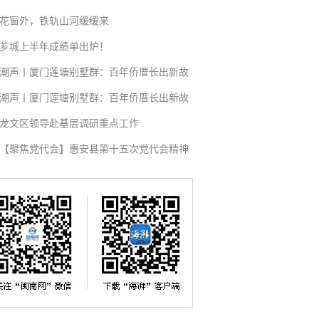
花窗外，铁轨山河缓缓来
芗城上半年成绩单出炉！
潮声丨厦门莲塘别墅群：百年侨厝长出新故
潮声丨厦门莲塘别墅群：百年侨厝长出新故
龙文区领导赴基层调研重点工作
【聚焦党代会】惠安县第十五次党代会精神