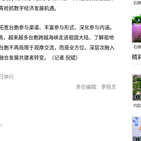
石狮
青抢抓数字经济发展机遇。
宽台胞参与渠道、丰富参与形式、深化参与内涵。
走高，越来越多台胞跨越海峡走进祖国大陆、了解祖地
台胞不再局限于观摩交流，而是全方位、深层次融入
石狮
精
乱子
融合发展共建者转变。（记者 倪斌）
日举行
责任编辑：李晓灵
约起
跑道
08