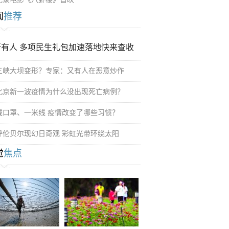
闻
推荐
所有人 多项民生礼包加速落地快来查收
三峡大坝变形？专家：又有人在恶意炒作
北京新一波疫情为什么没出现死亡病例？
戴口罩、一米线 疫情改变了哪些习惯？
呼伦贝尔现幻日奇观 彩虹光带环绕太阳
觉
焦点