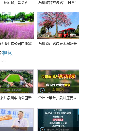
：秋风起，紫菜香
石狮峡谷旅游路“百日草”
争相斗艳
环湾生态公园内粉黛
石狮濠江路边异木棉盛开
彩
视频
草盛放
来！泉州中山公园新
今年上半年，泉州居民人
正式开放！
均可支配收入公布！