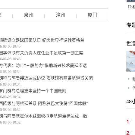
口述
建
泉州
漳州
厦门
｜赖
专
家，
根廷设立足球国家队日 纪念世界杯逆转英格兰
世
6-08-06 10:46
国学体联有关负责人连任亚中足联第一副主席
6-08-06 10:46
方代表：防止“三股势力”借助新兴技术蔓延渗透
6-08-06 10:34
朗称与阿曼接近达成协议 海峡现有两条航道将关闭
6-08-06 10:34
罗门群岛总理重申坚持一个中国原则
6-08-06 10:34
48
西降级与阿根廷关系 阿称驻巴大使将“回国休假”
6-08-06 10:32
朗与阿曼就霍尔木兹海峡拟定航道坐标达成一致
6-08-06 10:32