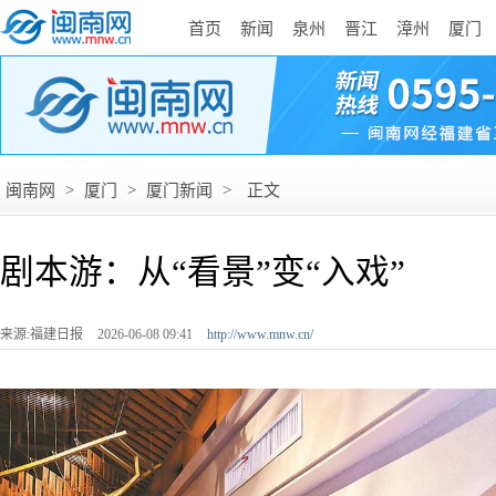
首页
新闻
泉州
晋江
漳州
厦门
闽南网
>
厦门
>
厦门新闻
>
正文
剧本游：从“看景”变“入戏”
来源:福建日报
2026-06-08 09:41
http://www.mnw.cn/