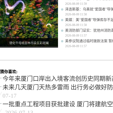
2026-08-09 11:59
泽连斯基：乌美就“爱国者”导
2026-08-09 11:58
美媒：美“爱国者”导弹库存不足1
2026-08-09 11:58
美消防部门证实：犹他州消防
2026-08-09 11:57
美参议院通过临时拨款法案 暂
德化牛母岐层林尽染五彩斑斓
2026-08-09 11:57
猜你喜欢:
今年来厦门口岸出入境客流创历史同期新
未来几天厦门天热多雷雨 出行务必做好
07-17
一批重点工程项目获批建设 厦门将建航
2026-07-13