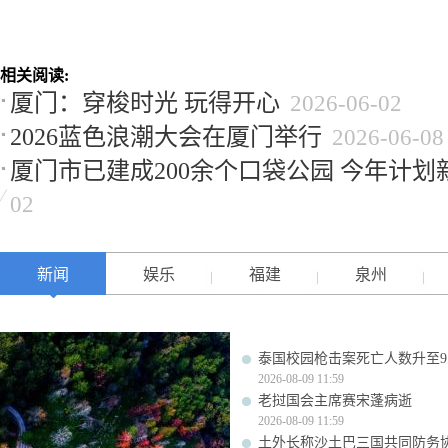
相关阅读:
厦门：穿梭时光 玩得开心
2026-06-02
2026蓝色浪潮大会在厦门举行
2026-06-08
厦门市已建成200余个口袋公园 今年计划
02
新闻
娱乐
福建
泉州
泰国校园枪击案死亡人数升至9
2026-08-09 11:59
老挝国会主席赛宋蓬病逝
2026-08-09 11:59
土外长称沙土巴三国共同防务