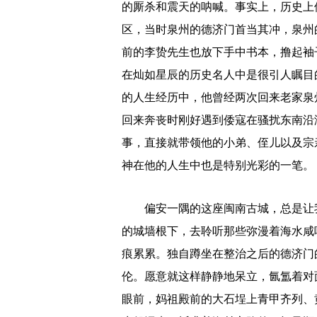
的厮杀和震天的呐喊。事实上，历史上
区，当时泉州的德济门首当其冲，泉州
前的李贽先生也放下手中书本，撸起袖
在灿如星辰的历史名人中是很引人瞩目
的人生经历中，他曾经两次回来老家泉
回来奔丧时刚好遇到倭寇在骚扰东南沿
事，直接就带领他的小弟、侄儿以及宗
神在他的人生中也是特别光彩的一笔。
偏安一隅的这座闽南古城，总是让我
的城墙根下，去聆听那些弥漫着海水咸
痕累累。独自蹲坐在整治之后的德济门
伦。愿意就这样静静地呆立，氤氲着对
眼前，妈祖殿前的大石埕上青甲齐列、