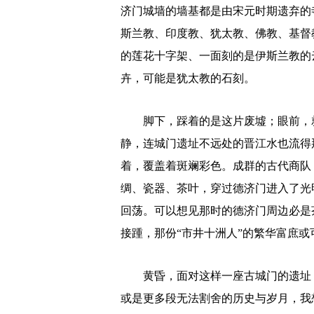
济门城墙的墙基都是由宋元时期遗弃的
斯兰教、印度教、犹太教、佛教、基督
的莲花十字架、一面刻的是伊斯兰教的
卉，可能是犹太教的石刻。
脚下，踩着的是这片废墟；眼前，就
静，连城门遗址不远处的晋江水也流得
着，覆盖着斑斓彩色。成群的古代商队
绸、瓷器、茶叶，穿过德济门进入了光
回荡。可以想见那时的德济门周边必是
接踵，那份“市井十洲人”的繁华富庶或
黄昏，面对这样一座古城门的遗址，
或是更多段无法割舍的历史与岁月，我