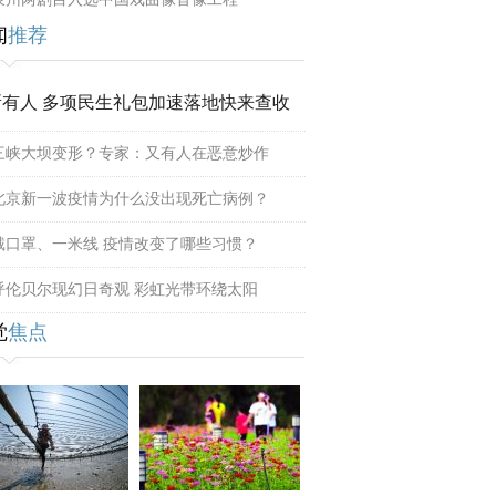
闻
推荐
所有人 多项民生礼包加速落地快来查收
三峡大坝变形？专家：又有人在恶意炒作
北京新一波疫情为什么没出现死亡病例？
戴口罩、一米线 疫情改变了哪些习惯？
呼伦贝尔现幻日奇观 彩虹光带环绕太阳
觉
焦点