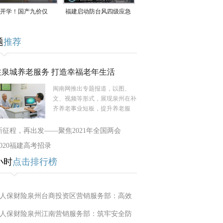
开学！国产九价仅
福建启动防台风四级应急
9.5元/针，HPV疫苗抓
响应！台风“白海豚”将于
题
推荐
9日在长江口至福建北部
一带沿海登陆
注泉城养老服务 打造幸福老年生活
闽南网推出专题报道，以图、
文、视频等形式，展现泉州在补
齐养老事业短板，提升养老服
新征程，再出发——聚焦2021年全国两会
2020福建高考招录
小时
点击排行榜
人保财险泉州台商投资区营销服务部：高效
人保财险泉州江南营销服务部：筑牢安全防