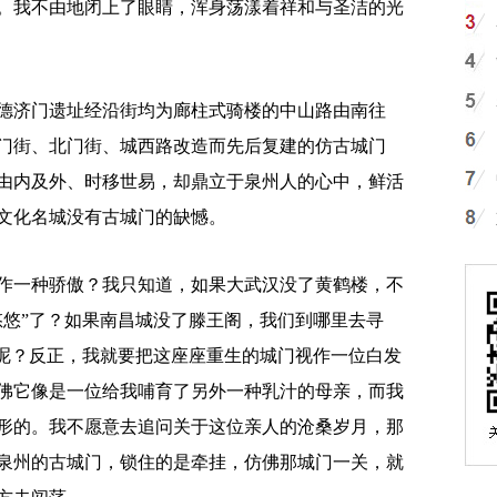
。我不由地闭上了眼睛，浑身荡漾着祥和与圣洁的光
济门遗址经沿街均为廊柱式骑楼的中山路由南往
新门街、北门街、城西路改造而先后复建的仿古城门
由内及外、时移世易，却鼎立于泉州人的心中，鲜活
文化名城没有古城门的缺憾。
一种骄傲？我只知道，如果大武汉没了黄鹤楼，不
悠悠”了？如果南昌城没了滕王阁，我们到哪里去寻
”呢？反正，我就要把这座座重生的城门视作一位白发
佛它像是一位给我哺育了另外一种乳汁的母亲，而我
形的。我不愿意去追问关于这位亲人的沧桑岁月，那
泉州的古城门，锁住的是牵挂，仿佛那城门一关，就