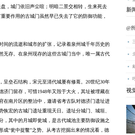
银盘，城门依旧声尘喧；明暗二景交相转，生来死去
新
有重要作用的古城门虽然早已失去了它的防御功能，
@
间的流逝和城市的扩张，记录着泉州城千年历史的
然无存。在泉州现存的这些古城门当中，唯一属古代
垒石结构，宋元至清代城屡有修葺。20世纪30年
视
济门留存，可惜1948年又毁于大火，其址被埋藏在
府在南片区的整治中，邀请省考古队对德济门遗址进
势恢宏的古城门遗址重现天日。遗址分城门、城垣、
分，其中的月城即瓮城，是古代城池主要防御设施之
形成“瓮中捉鳖”之势。从考古挖掘出来的情况看，德