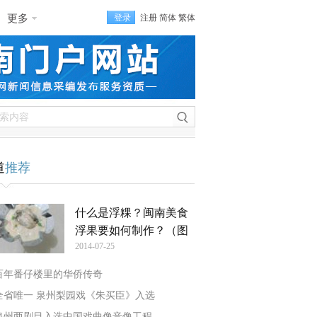
更多
登录
注册
简体
繁体
道
推荐
什么是浮粿？闽南美食
浮果要如何制作？（图
2014-07-25
百年番仔楼里的华侨传奇
全省唯一 泉州梨园戏《朱买臣》入选
泉州两剧目入选中国戏曲像音像工程