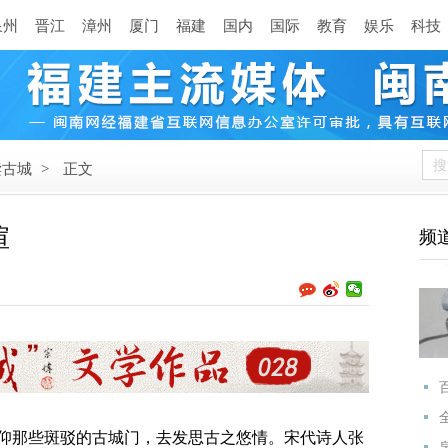
泉州
晋江
漳州
厦门
福建
国内
国际
教育
娱乐
科技
读古城
>
正文
喧
频
那些斑驳的古城门，去发思古之悠情。宋代诗人张