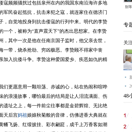
倭寇频频骚扰过包括泉州在内的我国东南沿海许多地
别等
的军民奋起抵抗，抗击来犯之寇，就连家住在德济门
24
子，自觉地投身到抗击倭寇的行列中来。明代的李贽
专
紧打
的一个，被称为“直声震天下”的杰出思想家。在李贽
州，其中一次是他在任南京国子监时，他父亲去世，
关
海一带，烧杀抢劫、穷凶极恶。李贽顾不得家中丧
亲加入抗倭斗争。李贽这种爱国爱乡、疾恶如仇的精
们更愿意用一颗坦荡、赤诚的心，站在热闹和喧哗
48
味的浪漫故事，哪怕最后的结局是让人泪流满面、伤
的遗址之上，每一件前尘往事都是金碧辉煌、无比绝
面天后宫
妈祖
娘娘秋菊般的音律，仿佛进香大典就在
黄幡飞扬、红缎披挂、彩衣翩跹，成千上万香客如潮