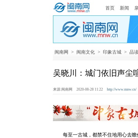
首页
新闻
闽南网
>
闽南文化
>
印象古城
>
品
吴晓川：城门依旧声尘
来源:闽南网
2020-08-28 11:22
http://www.mnw.cn/
每至一古城，都禁不住地用心去瞻仰