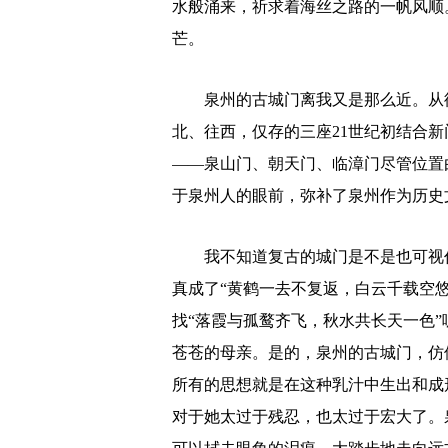
水般涌来，祈求着海丝之路的一帆风顺
芒。
泉州的古城门离我又是那么近。从德
北、往西，仅存的三座21世纪初结合
——泉山门、朝天门、临漳门尽管位置
于泉州人的眼前，弥补了泉州作为历史
我不知道复古的城门是不是也可视作
真成了“黄鹤一去不复返，白云千载空
找“落霞与孤鹜齐飞，秋水共长天一色
苍苍的母亲。是的，泉州的古城门，仿
所有的思想就是在这种乳汁中生出和成
对于她太过于残忍，也太过于宏大了。