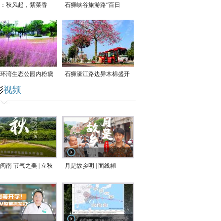
：秋风起，紫菜香
石狮峡谷旅游路“百日
草”争相斗艳
环湾生态公园内粉黛
石狮濠江路边异木棉盛开
彩
视频
草盛放
闽南 节气之美 | 立秋
月是故乡明 | 面线糊