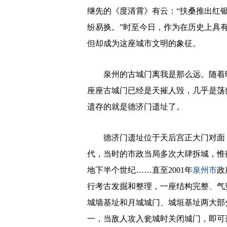
继先的《度清霄》有云：“扶桑推出红
纷易换。”时至今日，作为在历史上具
但却成为这座城市文明的象征。
泉州的古城门离我是那么远。随着时
座座古城门已经是天摧人毁，几乎是荡
遗存的就是德济门遗址了。
德济门遗址位于天后宫正大门对面，呈
代，当时的市政当局多次大肆拆城，惟德
地下半个世纪……直至2001年
泉州市
政
行考古发掘和整理，一座结构完整、气
城墙基址和月城城门、城垣基址两大部
一，当敌人攻入瓮城时关闭城门，即可