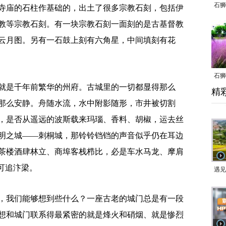
石狮
寺庙的石柱作基础的，出土了很多宗教石刻，包括伊
教等宗教石刻。有一块宗教石刻一面刻的是古基督教
云月图。另有一石鼓上刻有六角星，中间填刻有花
石狮
是千年前繁华的州府。古城里的一切都显得那么
精
乱子
那么安静。舟随水流，水中附影随形，市井被切割
，是否从遥远的波斯载来玛瑙、香料、胡椒，运去丝
明之城——刺桐城，那铃铃铛铛的声音似乎仍在耳边
茶楼酒肆林立、商埠客栈栉比，必是车水马龙、摩肩
可追汴梁。
遇见
我们能够想到些什么？一座古老的城门总是有一段
想和城门联系得最紧密的就是烽火和硝烟、就是惨烈