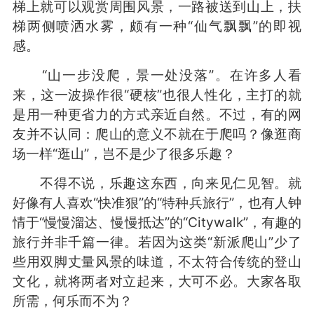
梯上就可以观赏周围风景，一路被送到山上，扶
梯两侧喷洒水雾，颇有一种“仙气飘飘”的即视
感。
“山一步没爬，景一处没落”。在许多人看
来，这一波操作很“硬核”也很人性化，主打的就
是用一种更省力的方式亲近自然。不过，有的网
友并不认同：爬山的意义不就在于爬吗？像逛商
场一样“逛山”，岂不是少了很多乐趣？
不得不说，乐趣这东西，向来见仁见智。就
好像有人喜欢“快准狠”的“特种兵旅行”，也有人钟
情于“慢慢溜达、慢慢抵达”的“Citywalk”，有趣的
旅行并非千篇一律。若因为这类“新派爬山”少了
些用双脚丈量风景的味道，不太符合传统的登山
文化，就将两者对立起来，大可不必。大家各取
所需，何乐而不为？