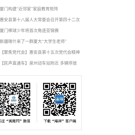
厦门构建“近邻家”家庭教育矩阵
惠安县第十八届人大常委会召开第四十二次
厦门棒球少年将首次角逐亚锦赛
新疆喀什来了一群厦大“大学生老师”
【聚焦党代会】惠安县第十五次党代会精神
【民声直通车】泉州动车站附近 多辆停放