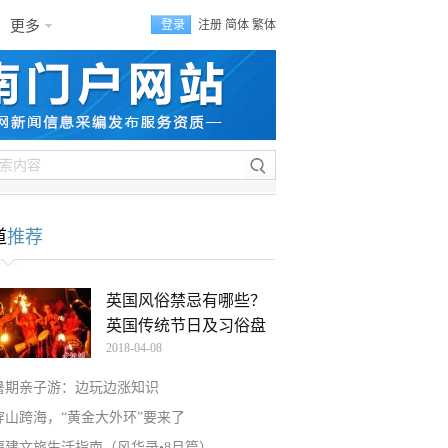
更多
登录
注册
简体
繁体
道
推荐
英国风俗禁忌有哪些？
英国传统节日及习俗盘
2018-04-08
暑期亲子游：边玩边涨知识
穿山跨海，“黄金大外环”要来了
福建文旅生活指南（风华录•8月篇）