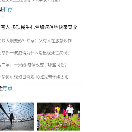
闻
推荐
所有人 多项民生礼包加速落地快来查收
三峡大坝变形？专家：又有人在恶意炒作
北京新一波疫情为什么没出现死亡病例？
戴口罩、一米线 疫情改变了哪些习惯？
呼伦贝尔现幻日奇观 彩虹光带环绕太阳
觉
焦点