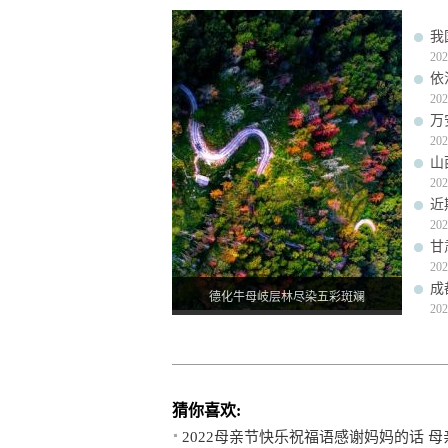
我
202
依
202
万
202
山
202
近
202
甘
202
成
德化牛母岐层林尽染五彩斑斓
202
猜你喜欢:
2022母亲节快乐祝福语感谢妈妈的话 