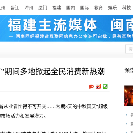
泉州
晋江
漳州
厦门
福建
国内
国际
教育
娱乐
科技
节”期间多地掀起全民消费新热潮
频
从业者忙得不可开交……为期8天的中秋国庆“超级
的市场活力和发展潜力。