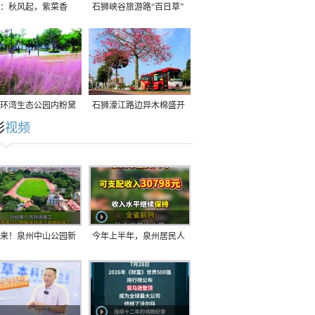
：秋风起，紫菜香
石狮峡谷旅游路“百日草”
争相斗艳
环湾生态公园内粉黛
石狮濠江路边异木棉盛开
彩
视频
草盛放
来！泉州中山公园新
今年上半年，泉州居民人
正式开放！
均可支配收入公布！