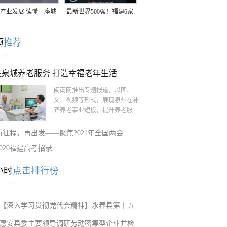
产业发展 读懂一座城
最新世界500强！福建6家
南生：42岁白手起
企业上榜
题
推荐
率先研发草本卫生巾
注泉城养老服务 打造幸福老年生活
闽南网推出专题报道，以图、
文、视频等形式，展现泉州在补
齐养老事业短板，提升养老服
新征程，再出发——聚焦2021年全国两会
2020福建高考招录
小时
点击排行榜
【深入学习贯彻党代会精神】永春县第十五
惠安县委主要领导调研劳动密集型企业并检