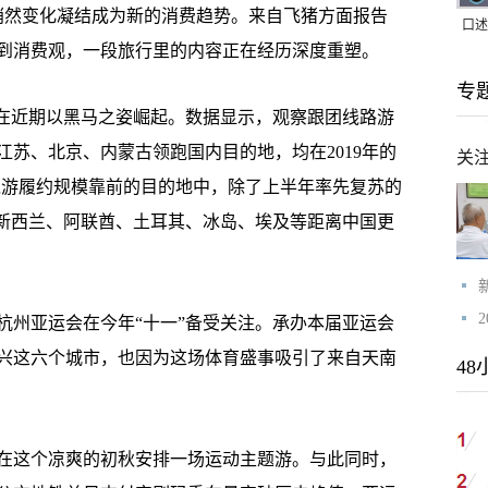
然变化凝结成为新的消费趋势。来自飞猪方面报告
口述
到消费观，一段旅行里的内容正在经历深度重塑。
｜赖
专
家，
在近期以黑马之姿崛起。数据显示，观察跟团线路游
苏、北京、内蒙古领跑国内目的地，均在2019年的
关
出境游履约规模靠前的目的地中，除了上半年率先复苏的
、新西兰、阿联酋、土耳其、冰岛、埃及等距离中国更
州亚运会在今年“十一”备受关注。承办本届亚运会
兴这六个城市，也因为这场体育盛事吸引了来自天南
48
这个凉爽的初秋安排一场运动主题游。与此同时，