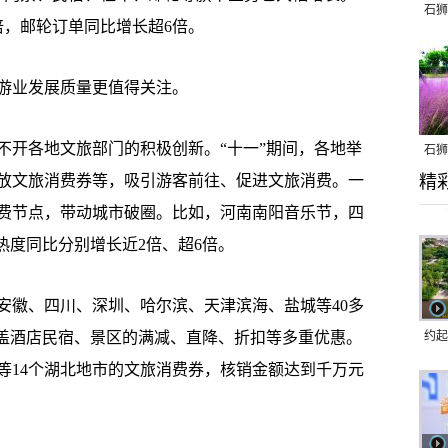
石狮
倍，邮轮订单同比增长超6倍。
业发展质量更值得关注。
开各地文旅部门的积极创新。“十一”期间，各地举
石狮
放文旅消费券等，吸引游客前往、促进文旅消费。一
精
乱子
费节点，带动城市破圈。比如，河南南阳音乐节，四
热度同比分别增长近2倍、超6倍。
徽、四川、深圳、哈尔滨、天津滨海、盐城等40多
涵盖酒店民宿、景区的满减、直降、折扣等多重优惠。
约起
跑道
等14个湖北地市的文旅消费券，核销金额达到千万元