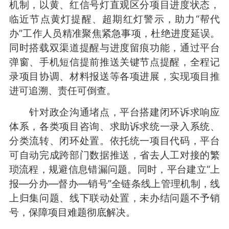
机制，以黄、红信号灯直观区分项目进度状态，
临近节点黄灯提醒、超期红灯警示，助力“帮代
办”工作人员精准聚焦紧急事项，杜绝进度延误。
同时搭载双渠道提醒与进度留痕功能，通过平台
弹窗、手机短信提前推送关键节点提醒，全程记
录项目协调、材料报送等各项进展，实现项目推
进可追溯、责任可倒查。
针对政企沟通堵点，平台搭建闭环诉求响应
体系，各类项目咨询、求助诉求统一录入系统、
分类流转、闭环处置。依托统一项目代码，平台
可自动完成跨部门数据推送，省去人工对接的繁
琐流程，规避信息错漏问题。同时，平台建立“上
报—分办—督办—销号”全链条线上管理机制，线
上归集问题、线下联动处置，未办结问题不予销
号，保障项目难题彻底解决。