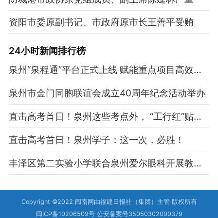
资阳市委原副书记、市政府原市长王善平受贿
24小时新闻排行榜
泉州“泉程通”平台正式上线 赋能重点项目高效推进
泉州市金门同胞联谊会成立40周年纪念活动举办
直击高考首日！泉州这些考点外， “工行红”贴心守护考生追梦之路
直击高考首日！泉州学子：这一次，必胜！
丰泽区第二实验小学联合泉州爱尔眼科开展教联体共建暨6·6全国爱眼日活动
Copyright ©2022 闽南网由福建日报社（集团）主管 版权所有
闽ICP备10206509号 公安备案号35050302000379