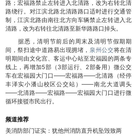
路；宏福路禁止左转进入北清路，改为右转北清
路绕行。对江滨北路北清路路口适时进行交通管
制，江滨北路由南往北方向车辆禁止左转进入北
清路，改为右转往北清路至新华路路口掉头。
据悉，清明节前后的周末及清明节假期期
间，祭扫途中道路易出现拥堵，
泉州公交
将在清
明期间由文化宫、客运中心站至宏福园的两条专
线上，再增加5部（3部运行、2部备用）微公交
车在宏福园大门口——宏福路——北清路（经停
丰泽实小潘山校区公交站）——南北大道调头
——北清路——宏福路——宏福园大门口进行微
循环接驳市民出行。
频道
推荐
美消防部门证实：犹他州消防直升机坠毁致两