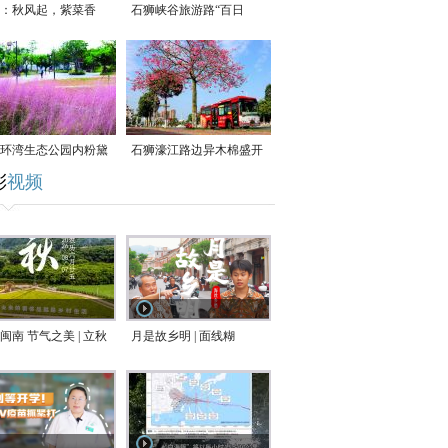
：秋风起，紫菜香
石狮峡谷旅游路“百日
草”争相斗艳
环湾生态公园内粉黛
石狮濠江路边异木棉盛开
彩
视频
草盛放
闽南 节气之美 | 立秋
月是故乡明 | 面线糊