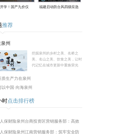
开学！国产九价仅
福建启动防台风四级应急
9.5元/针，HPV疫苗抓
响应！台风“白海豚”将于
题
推荐
9日在长江口至福建北部
一带沿海登陆
遗泉州
挖掘泉州的乡村之美、名桥之
美、名山之美、饮食之美，让时
代记忆在城市更新中重焕荣光
新质生产力在泉州
何以中国·向海泉州
小时
点击排行榜
人保财险泉州台商投资区营销服务部：高效
人保财险泉州江南营销服务部：筑牢安全防