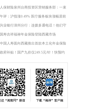
人保财险泉州台商投资区营销服务部：一束
午评：沪指涨0.49% 医疗服务板块涨幅居前
兴业银行漳州分行：连拨多通电话！他们守
国寿吉祥福禄年金保险登陆西藏市场
中国人寿面向西藏推出首款本土化年金保险
政府补贴！国产九价仅249.5元/针！快预约