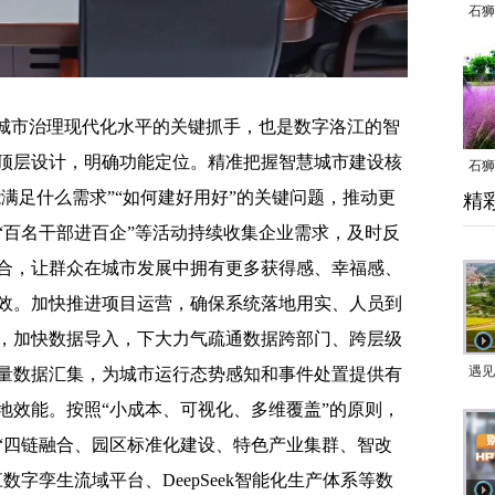
石狮
城市治理现代化水平的关键抓手，也是数字洛江的智
顶层设计，明确功能定位。精准把握智慧城市建设核
石狮
能满足什么需求”“如何建好用好”的关键问题，推动更
精
乱子
“百名干部进百企”等活动持续收集企业需求，及时反
合，让群众在城市发展中拥有更多获得感、幸福感、
效。加快推进项目运营，确保系统落地用实、人员到
，加快数据导入，下大力气疏通数据跨部门、跨层级
遇见
量数据汇集，为城市运行态势感知和事件处置提供有
地效能。按照“小成本、可视化、多维覆盖”的原则，
“四链融合、园区标准化建设、特色产业集群、智改
字孪生流域平台、DeepSeek智能化生产体系等数