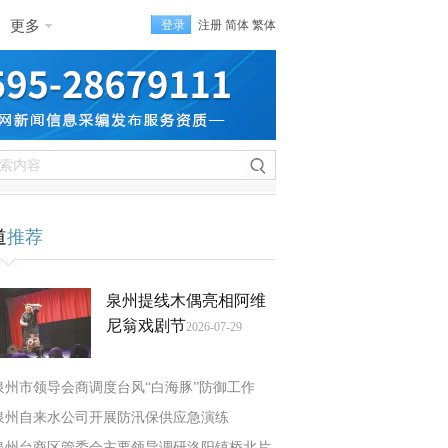
更多
登录
注册
简体
繁体
道
推荐
泉州提线木偶亮相阿维
尼翁戏剧节
2026-07-29
泉州市领导会商调度台风“白海豚”防御工作
泉州自来水公司开展防汛保供应急演练
泉州台商区管委会主要领导调研洛阳镇桥北片