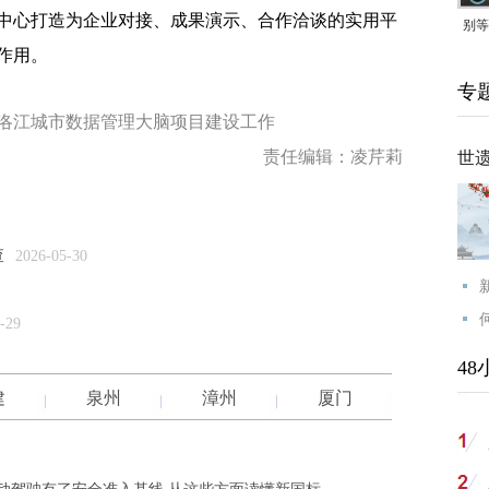
中心打造为企业对接、成果演示、合作洽谈的实用平
别等
作用。
24
专
紧打
洛江城市数据管理大脑项目建设工作
责任编辑：凌芹莉
世
查
2026-05-30
-29
48
建
泉州
漳州
厦门