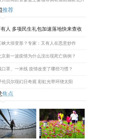
闻
推荐
所有人 多项民生礼包加速落地快来查收
三峡大坝变形？专家：又有人在恶意炒作
北京新一波疫情为什么没出现死亡病例？
戴口罩、一米线 疫情改变了哪些习惯？
呼伦贝尔现幻日奇观 彩虹光带环绕太阳
觉
焦点