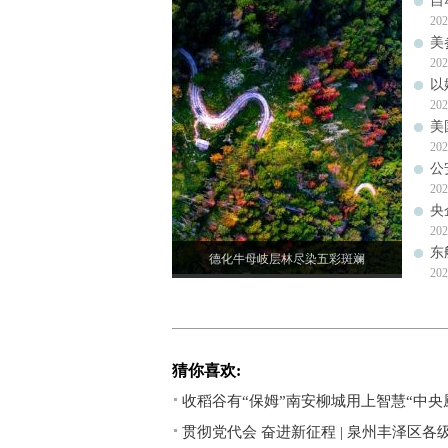
自
202
美
202
以
202
美
202
公
202
央
202
东
德化牛母岐层林尽染五彩斑斓
202
猜你喜欢:
收稻谷有“保姆”南安柳城用上智慧“中央
贯彻党代会 奋进新征程 | 泉州丰泽区