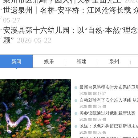
202
世遗泉州丨名桥·安平桥：江风沧海长载 
05-27
安溪县第十六幼儿园：以“自然·本然”理
赖”
2026-05-22
新闻
娱乐
福建
泉州
最新台风路径实时发布系统卫星
2026-08-08 17:57
自动驾驶有了安全准入基线 从
2026-08-08 08:48
美参议院通过对俄制裁新法案
2026-08-08 08:48
以媒：以色列拘留巴勒斯坦未成
2026-08-08 08:46