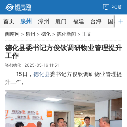
PC版
首页
泉州
漳州
厦门
福建
台海
国内
闽南网
>
泉州
>
德化
>
德化新闻
> 正文
德化县委书记方俊钦调研物业管理提升
工作
瓷都德化 2025-05-16 11:51
15日，
德化县
委书记方俊钦调研物业管理提
升工作。