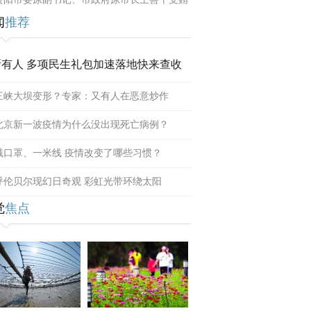
闻
推荐
所有人 多项民生礼包加速落地快来查收
三峡大坝变形？专家：又有人在恶意炒作
北京新一波疫情为什么没出现死亡病例？
戴口罩、一米线 疫情改变了哪些习惯？
呼伦贝尔现幻日奇观 彩虹光带环绕太阳
觉
焦点