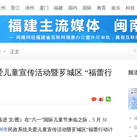
泉州
晋江
漳州
厦门
福建
国内
国际
教育
娱乐
科技
闻
>
正文
儿童宣传活动暨芗城区 “福蕾行
频
 文/图）在“六一”国际儿童节来临之际，5 月 31
州市
民政系统关爱儿童宣传活动暨芗城区“福蕾行动计