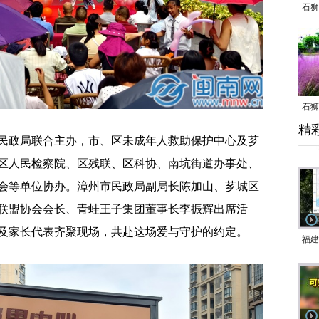
石狮
石狮
精
乱子
政局联合主办，市、区未成年人救助保护中心及芗
区人民检察院、区残联、区科协、南坑街道办事处、
会等单位协办。漳州市民政局副局长陈加山、芗城区
联盟协会会长、青蛙王子集团董事长李振辉出席活
及家长代表齐聚现场，共赴这场爱与守护的约定。
福建
响应
9日
一带