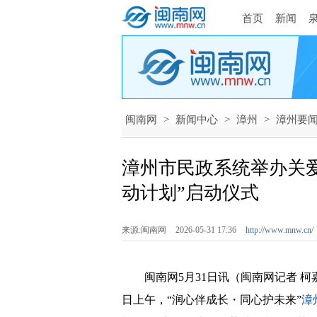
首页
新闻
闽南网
>
新闻中心
>
漳州
>
漳州要
漳州市民政系统举办关爱
动计划”启动仪式
来源:闽南网
2026-05-31 17:36
http://www.mnw.cn/
闽南网5月31日讯（闽南网记者 柯嘉进
日上午，“润心伴成长・同心护未来”
漳