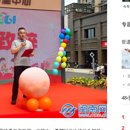
今年
均可
专
世
48