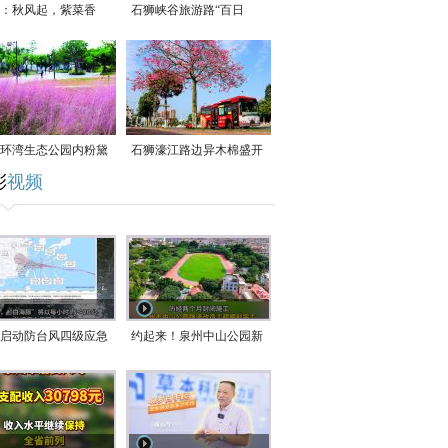
：秋风起，紫菜香
石狮峡谷旅游路“百日
草”争相斗艳
环湾生态公园内粉黛
石狮濠江路边异木棉盛开
彩
视频
草盛放
启动防台风四级应急
约起来！泉州中山公园新
！台风“白海豚”将于
跑道正式开放！
在长江口至福建北部
沿海登陆