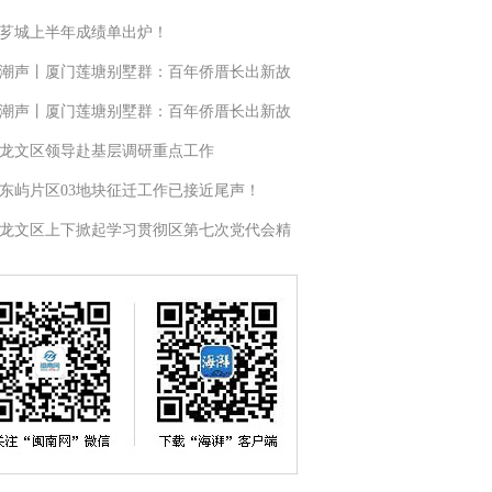
芗城上半年成绩单出炉！
潮声丨厦门莲塘别墅群：百年侨厝长出新故
潮声丨厦门莲塘别墅群：百年侨厝长出新故
龙文区领导赴基层调研重点工作
东屿片区03地块征迁工作已接近尾声！
龙文区上下掀起学习贯彻区第七次党代会精