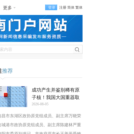
更多
登录
注册
简体
繁体
道
推荐
成功产生并鉴别稀有原
子核！我国大国重器取
2026-08-05
南昌市东湖区政协原党组成员、副主席万晓荣
防城港市政协原党组成员、副主席陈建林严重
资阳市委原副书记、市政府原市长王善平受贿