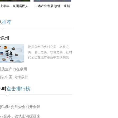
上半年，泉州居民人
口述产业发展 读懂一座城
支配收入公布！
｜赖南生：42岁白手起
题
推荐
家，率先研发草本卫生巾
遗泉州
挖掘泉州的乡村之美、名桥之
美、名山之美、饮食之美，让时
代记忆在城市更新中重焕荣光
新质生产力在泉州
何以中国·向海泉州
小时
点击排行榜
芗城区委常委会召开会议
花窗外，铁轨山河缓缓来