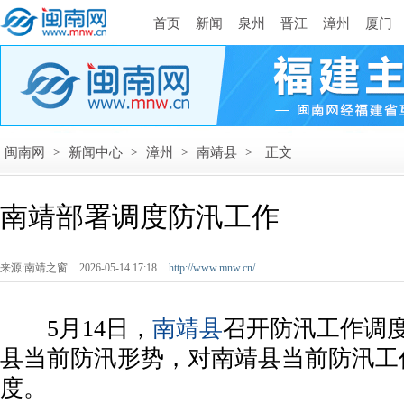
首页
新闻
泉州
晋江
漳州
厦门
闽南网
>
新闻中心
>
漳州
>
南靖县
>
正文
南靖部署调度防汛工作
来源:南靖之窗
2026-05-14 17:18
http://www.mnw.cn/
5月14日，
南靖县
召开防汛工作调
县当前防汛形势，对南靖县当前防汛工
度。