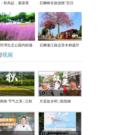
：秋风起，紫菜香
石狮峡谷旅游路“百日
草”争相斗艳
环湾生态公园内粉黛
石狮濠江路边异木棉盛开
彩
视频
草盛放
闽南 节气之美 | 立秋
月是故乡明 | 面线糊