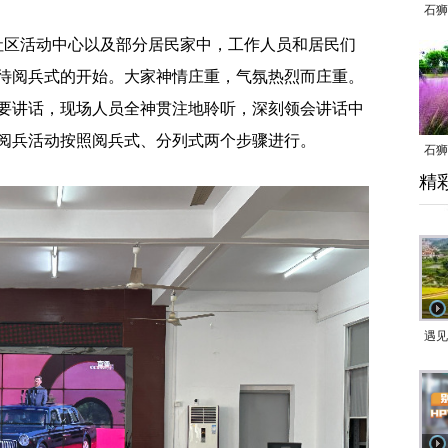
石狮
区活动中心以及部分居民家中，工作人员和居民们
待阅兵式的开始。大家神情庄重，气氛热烈而庄重。
要讲话，现场人员全神贯注地聆听，深刻领会讲话中
阅兵活动按照阅兵式、分列式两个步骤进行。
石狮
精
乱子
遇见