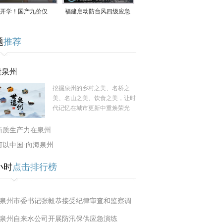
开学！国产九价仅
福建启动防台风四级应急
9.5元/针，HPV疫苗抓
响应！台风“白海豚”将于
题
推荐
9日在长江口至福建北部
一带沿海登陆
遗泉州
挖掘泉州的乡村之美、名桥之
美、名山之美、饮食之美，让时
代记忆在城市更新中重焕荣光
新质生产力在泉州
何以中国·向海泉州
小时
点击排行榜
泉州市委书记张毅恭接受纪律审查和监察调
泉州自来水公司开展防汛保供应急演练