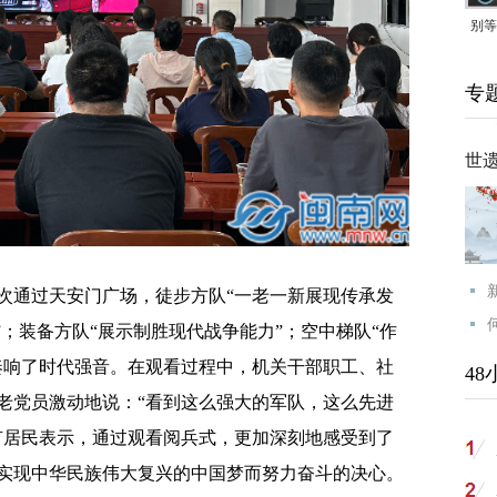
别等
24
专
紧打
世
通过天安门广场，徒步方队“一老一新展现传承发
”；装备方队“展示制胜现代战争能力”；空中梯队“作
奏响了时代强音。在观看过程中，机关干部职工、社
48
老党员激动地说：“看到这么强大的军队，这么先进
有居民表示，通过观看阅兵式，更加深刻地感受到了
实现中华民族伟大复兴的中国梦而努力奋斗的决心。