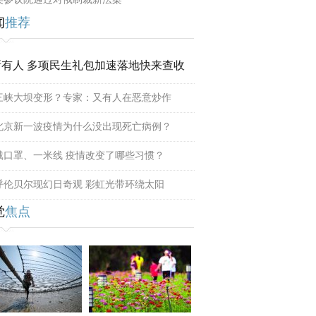
闻
推荐
所有人 多项民生礼包加速落地快来查收
三峡大坝变形？专家：又有人在恶意炒作
北京新一波疫情为什么没出现死亡病例？
戴口罩、一米线 疫情改变了哪些习惯？
呼伦贝尔现幻日奇观 彩虹光带环绕太阳
觉
焦点