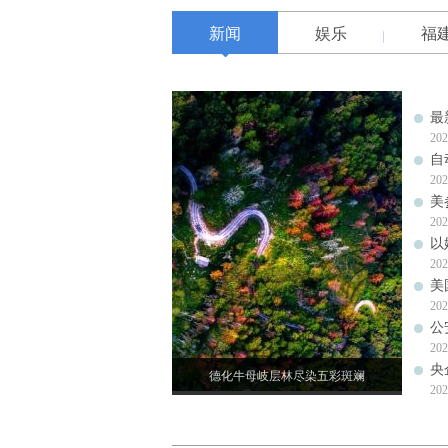
新闻
娱乐
福
最
202
自
202
美
202
以
202
美
202
公
202
央
德化牛母岐层林尽染五彩斑斓
202