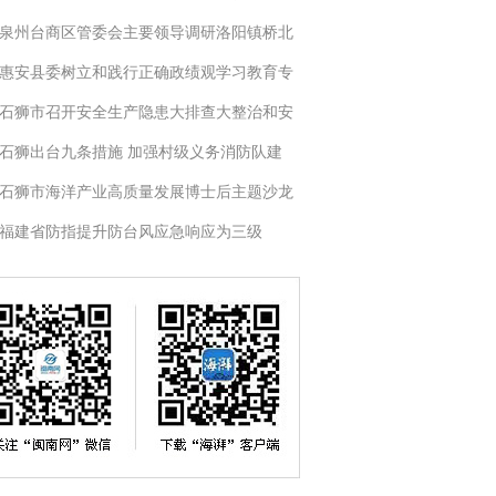
泉州台商区管委会主要领导调研洛阳镇桥北
惠安县委树立和践行正确政绩观学习教育专
石狮市召开安全生产隐患大排查大整治和安
石狮出台九条措施 加强村级义务消防队建
石狮市海洋产业高质量发展博士后主题沙龙
福建省防指提升防台风应急响应为三级