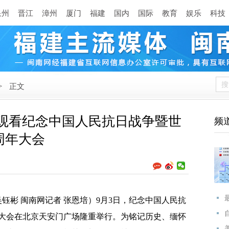
泉州
晋江
漳州
厦门
福建
国内
国际
教育
娱乐
科技
>
正文
织观看纪念中国人民抗日战争暨世
频
周年大会
钰彬 闽南网记者 张恩培）9月3日，纪念中国人民抗
年大会在北京天安门广场隆重举行。为铭记历史、缅怀