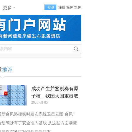
更多
登录
注册
简体
繁体
道
推荐
成功产生并鉴别稀有原
子核！我国大国重器取
2026-08-05
最新台风路径实时发布系统卫星云图 台风“
自动驾驶有了安全准入基线 从这些方面读懂
美参议院通过对俄制裁新法案