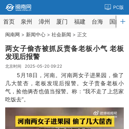
PC版
首页
泉州
漳州
厦门
福建
台海
国内
闽南网
>
新闻中心
>
社会新闻
> 正文
两女子偷杏被抓反责备老板小气 老板
发现后报警
北京时间 2025-05-20 09:22
5月18日，河南。河南两女子进果园，偷了
几大筐杏，老板发现后报警。女子责备老板小
气，捡他俩杏也值当报警。称：“我不走了上恁家
吃饭去”。