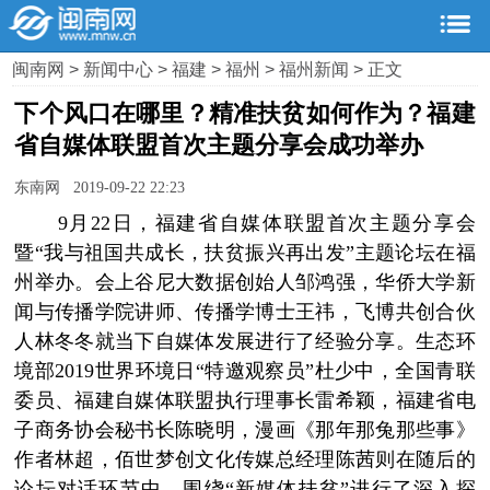
闽南网
>
新闻中心
>
福建
>
福州
>
福州新闻
> 正文
下个风口在哪里？精准扶贫如何作为？福建
省自媒体联盟首次主题分享会成功举办
东南网 2019-09-22 22:23
9月22日，福建省自媒体联盟首次主题分享会
暨“我与祖国共成长，扶贫振兴再出发”主题论坛在福
州举办。会上谷尼大数据创始人邹鸿强，华侨大学新
闻与传播学院讲师、传播学博士王祎，飞博共创合伙
人林冬冬就当下自媒体发展进行了经验分享。生态环
境部2019世界环境日“特邀观察员”杜少中，全国青联
委员、福建自媒体联盟执行理事长雷希颖，福建省电
子商务协会秘书长陈晓明，漫画《那年那兔那些事》
作者林超，佰世梦创文化传媒总经理陈茜则在随后的
论坛对话环节中，围绕“新媒体扶贫”进行了深入探