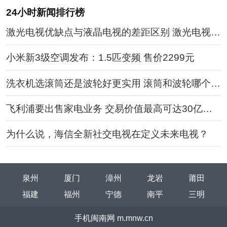
24小时新闻排行榜
激光电视优缺点与液晶电视的差距区别 激光电视值
得入手吗
小米新3级空调发布：1.5匹变频 售价2299元
洗衣机选滚筒还是波轮好更实用 滚筒和波轮哪个容
易坏对比
飞利浦要出售家电业务 交易价值最高可达30亿欧
元
为什么说，海信全新社交电视在定义未来电视？
泉州
厦门
漳州
龙岩
莆田
福建
福州
宁德
南平
三明
手机闽南网 m.mnw.cn