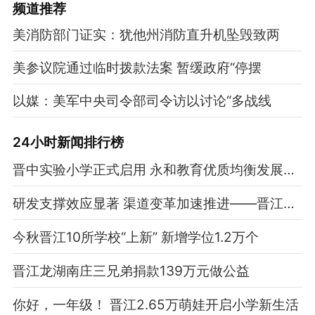
频道
推荐
美消防部门证实：犹他州消防直升机坠毁致两
美参议院通过临时拨款法案 暂缓政府“停摆
以媒：美军中央司令部司令访以讨论“多战线
24小时新闻排行榜
晋中实验小学正式启用 永和教育优质均衡发展再迈坚实步伐
研发支撑效应显著 渠道变革加速推进——晋江三大体育品牌营收净利双增背后
今秋晋江10所学校“上新” 新增学位1.2万个
晋江龙湖南庄三兄弟捐款139万元做公益
你好，一年级！ 晋江2.65万萌娃开启小学新生活