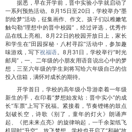
据悉，早在开学前，晋中实验小学就启动了
一系列预热活动。8月15日至20日，学校举办“墨
韵绘梦”活动，征集画作、作文。孩子们以稚嫩笔
触勾勒“理想中的晋中校园”，经过评选，优秀作
品在线上亮相。8月22日的校园开放日上，家长
和学生在“田园探秘・八村寻踪”活动中，参加趣
味游戏，写下
祝福语
。8月31日，学校举行“时光
邮局”，一、二年级的小朋友用语音说出心中的梦
想，三至六年级的学生则将写给六年级自己的信
投入信箱，满怀对成长的期待。
开学首日，学校的高年级小导游牵着一年级
新生的手，在印着“梦想始发站：晋中实小”的成
长“车票”上写下祝福。紧接着，节奏铿锵的鼓点
划破长空，诗歌《别了，童年的灯火》朗诵声
起、《把未来点亮》的旋律响起，一千余架纸飞
机同时“升空”，放飞梦想，学校也开启了“和融”故