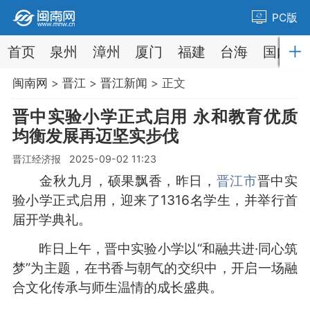
PC版
首页
泉州
漳州
厦门
福建
台海
国内
闽南网
>
晋江
>
晋江新闻
> 正文
晋中实验小学正式启用 永和教育优质
均衡发展再迈坚实步伐
晋江经济报 2025-09-02 11:23
金秋九月，硕果飘香，昨日，
晋江市
晋中实
验小学正式启用，迎来了1316名学生，并举行首
届开学典礼。
昨日上午，晋中实验小学以“和融共进·同心筑
梦”为主题，在书香与朝气的交织中，开启一场融
合文化传承与师生温情的成长盛典。