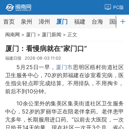
PC版
首页
泉州
漳州
厦门
福建
台海
国内
闽南网
>
厦门
>
厦门新闻
> 正文
厦门：看慢病就在“家门口”
福建日报 2026-06-03 11:02
5月25日一早，
厦门市
思明区梧村街道社区
卫生服务中心，70岁的郑福建在诊室看完病，医
生指尖轻点即完成结算。不用排队，不用掏卡，
前后不到10分钟。
10余公里外的集美区集美街道社区卫生服务
中心，52岁的罗丽华正在陪老伴拿药。老伴患甲
亢多年，长期服用进口药。“以前去大医院，一次
只给开14天的量，现在社区一次开3个月，省心