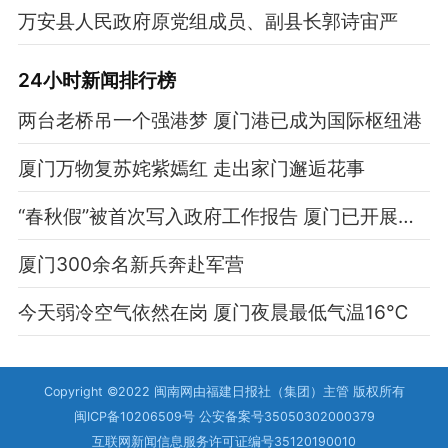
万安县人民政府原党组成员、副县长郭诗宙严
24小时新闻排行榜
两台老桥吊一个强港梦 厦门港已成为国际枢纽港
厦门万物复苏姹紫嫣红 走出家门邂逅花事
“春秋假”被首次写入政府工作报告 厦门已开展调研
厦门300余名新兵奔赴军营
今天弱冷空气依然在岗 厦门夜晨最低气温16℃
Copyright ©2022 闽南网由福建日报社（集团）主管 版权所有
闽ICP备10206509号 公安备案号35050302000379
互联网新闻信息服务许可证编号35120190010