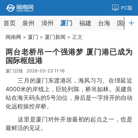
PC版
首页
泉州
漳州
厦门
福建
台海
国内
闽南网
>
厦门
>
厦门新闻
> 正文
两台老桥吊一个强港梦 厦门港已成为
国际枢纽港
厦门日报 2026-03-23 11:16
三月的厦门东渡港区，海风习习。在绵延近
4000米的岸线上，巨轮列陈，桥吊如林。吴建良
站在海天码头的5号泊位，身后是一字排开的自动
化远程操控岸桥。
这里是厦门对外开放最初的起点之一，也是
最鲜活的见证。