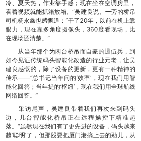
冷、夏天热，作业靠手感；现在坐在空调房里，
看着视频就能抓箱放箱。”吴建良说。一旁的桥吊
司机杨永鑫也感慨道：“干了20年，以前在机上靠
眼力，现在靠多角度摄像头，360度看现场，比
在现场还清楚。”
从当年那个为两台桥吊而自豪的退伍兵，到
如今见证传统码头智能化改造的行业元老，让吴
建良感慨的，除了设备的更新，更有一种精神的
传承——“总书记当年问的‘效率’，现在我们用智
能化回答；当年提的‘枢纽’，现在我们用全球航线
网络回答。”
采访尾声，吴建良带着我们再次来到码头
边，几台智能化桥吊正在远程操控下精准起
落。“虽然现在我们有了更先进的设备，码头越来
越‘聪明’了，但那股要把厦门港搞上去的劲儿，从