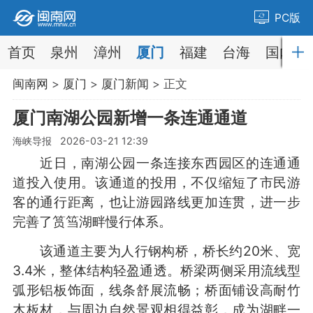
PC版
首页
泉州
漳州
厦门
福建
台海
国内
闽南网
>
厦门
>
厦门新闻
> 正文
厦门南湖公园新增一条连通通道
海峡导报 2026-03-21 12:39
近日，南湖公园一条连接东西园区的连通通
道投入使用。该通道的投用，不仅缩短了市民游
客的通行距离，也让游园路线更加连贯，进一步
完善了筼筜湖畔慢行体系。
该通道主要为人行钢构桥，桥长约20米、宽
3.4米，整体结构轻盈通透。桥梁两侧采用流线型
弧形铝板饰面，线条舒展流畅；桥面铺设高耐竹
木板材，与周边自然景观相得益彰，成为湖畔一