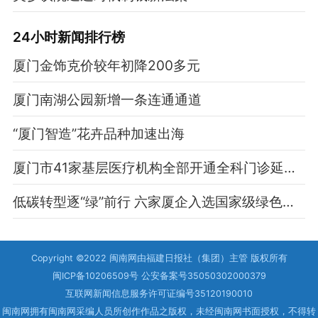
24小时新闻排行榜
厦门金饰克价较年初降200多元
厦门南湖公园新增一条连通通道
“厦门智造”花卉品种加速出海
厦门市41家基层医疗机构全部开通全科门诊延时服务
低碳转型逐“绿”前行 六家厦企入选国家级绿色工厂
Copyright ©2022 闽南网由福建日报社（集团）主管 版权所有
闽ICP备10206509号 公安备案号35050302000379
互联网新闻信息服务许可证编号35120190010
闽南网拥有闽南网采编人员所创作作品之版权，未经闽南网书面授权，不得转