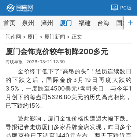
PC版
首页
泉州
漳州
厦门
福建
台海
国内
闽南网
>
厦门
>
厦门新闻
> 正文
厦门金饰克价较年初降200多元
海峡导报 2026-03-21 12:39
金价终于低下了“高昂的头”！经历连续数日
的下跌之后，国际金价3月19日再度大跌约
3.5%，一度跌至4500美元/盎司关口。与今年1
月创下的每盎司5626.80美元的历史高点相比，
已下跌约15%。
受此影响，厦门金饰价格也遭遇大幅下跌。
导报记者走访厦门多家品牌金店发现，昨日多个
品牌克价已下调至1440元左右，两天下跌近百