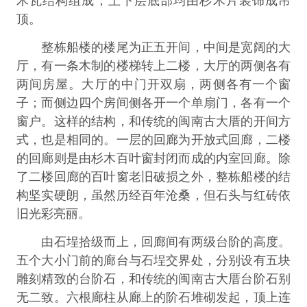
木瓦结构组成，上下层底部均由杉木片装饰成吊
顶。
整栋船楼的楼尾为正五开间，中间是宽阔的大
厅，有一条木制的楼梯转上二楼，大厅的两侧各有
两间房屋。大厅的中门开双扇，两侧各有一个窗
子；而侧边四个房间侧各开一个单扇门，各有一个
窗户。这样的结构，和传统的闽南古大厝的开间方
式，也是相同的。一层的回廊为开放式回廊，二楼
的回廊则是由杉木百叶窗封闭而成的内室回廊。除
了二楼回廊的百叶窗老旧破损之外，整栋船楼的结
构坚实硬朗，虽然历经百年沧桑，但石头与红砖依
旧光彩亮丽。
由石埕拾级而上，回廊间有两级台阶的高度。
五个大小门前的廊台与石埕交界处，分别设有五块
雕刻精致的台阶石，和传统的闽南古大厝台阶石别
无二致。六根廊柱从廊上的阶石堆砌发起，顶上连