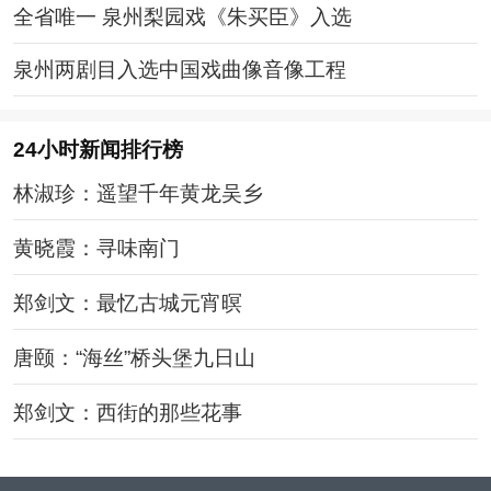
全省唯一 泉州梨园戏《朱买臣》入选
泉州两剧目入选中国戏曲像音像工程
24小时新闻排行榜
林淑珍：遥望千年黄龙吴乡
黄晓霞：寻味南门
郑剑文：最忆古城元宵暝
唐颐：“海丝”桥头堡九日山
郑剑文：西街的那些花事