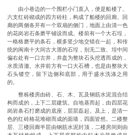
由小巷边的一个围栏小门直入，便是船楼了。
六支红砖砌成的四方砖柱，构成了船楼的回廊。回
廊的两侧各开有一个双扇的侧门，地面上由清一色
的花岗岩石条磨平铺设而成。楼前有一个大石埕，
一格格磨平的条石，横多竖少地交错在一起，和传
统的闽南十大间古大厝的石埕，别无二致。埕中间
偏右处有一口古井，井盘为整块石头挖透而成的，
水质清澈。水井前方有一口大石槽，也是由整块大
石头镂空，留下边侧和底部，用于盛水洗涤之用
的。
整栋楼房由砖、石、木、瓦及钢筋水泥混合结
构而成的，上下二层建筑。自地基而起，由四层花
岗岩条石打磨成的底座，层层磊起。及上，是清一
色的红砖格花堆砌而成的面墙，四面皆然。二楼整
层、三楼回廊半层由钢筋水泥封顶，二楼房间则由