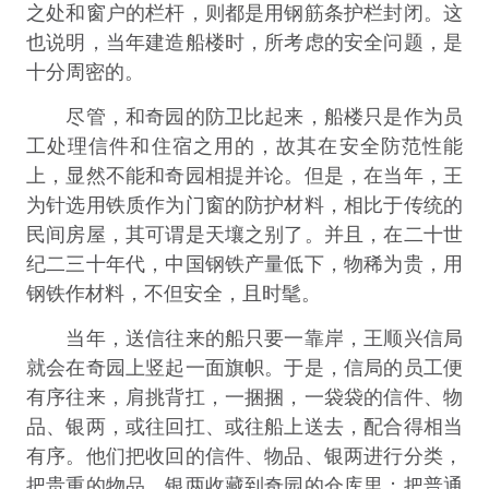
之处和窗户的栏杆，则都是用钢筋条护栏封闭。这
也说明，当年建造船楼时，所考虑的安全问题，是
十分周密的。
尽管，和奇园的防卫比起来，船楼只是作为员
工处理信件和住宿之用的，故其在安全防范性能
上，显然不能和奇园相提并论。但是，在当年，王
为针选用铁质作为门窗的防护材料，相比于传统的
民间房屋，其可谓是天壤之别了。并且，在二十世
纪二三十年代，中国钢铁产量低下，物稀为贵，用
钢铁作材料，不但安全，且时髦。
当年，送信往来的船只要一靠岸，王顺兴信局
就会在奇园上竖起一面旗帜。于是，信局的员工便
有序往来，肩挑背扛，一捆捆，一袋袋的信件、物
品、银两，或往回扛、或往船上送去，配合得相当
有序。他们把收回的信件、物品、银两进行分类，
把贵重的物品、银两收藏到奇园的仓库里；把普通