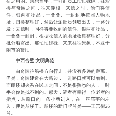
宿之用的。遥想当年，一群群员工忙忙碌碌，在船
楼与奇园之间，往来穿梭。来信之时，他们将信
件、银两和物品，一叠叠、一封封地按照人物地
址，归类整理好，然后让派批员领取出去，一路分
发；去信时，同样将要收到的信件、银两和物品，
一叠叠一封封，根据收信人的地址收集整理好，分
批分船寄出。那忙忙碌碌、来来往往景象，不亚于
闹市的繁忙。
中西合璧 文明典范
由奇园往船楼方向行走，并没有多远的距离。
但是，奇园建造在大路边，一进路口就可以看到。
而船楼却夹杂在民居之间，不是很熟悉的人，一时
半会你是找不到的。那天，笔者有幸得一位老者的
指点，从路口的一条小巷进入，在一座庙宇的左
边，便是船楼了。船楼的新门牌号是——王宫街26
号。