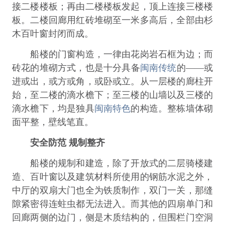
接二楼楼板；再由二楼楼板发起，顶上连接三楼楼
板。二楼回廊用红砖堆砌至一米多高后，全部由杉
木百叶窗封闭而成。
船楼的门窗构造，一律由花岗岩石框为边；而
砖花的堆砌方式，也是十分具备
闽南传统
的——或
进或出，或方或角，或卧或立。从一层楼的廊柱开
始，至二楼的滴水檐下；至三楼的山墙以及三楼的
滴水檐下，均是独具
闽南特色
的构造。整栋墙体砌
面平整，壁线笔直。
安全防范 规制整齐
船楼的规制和建造，除了开放式的二层骑楼建
造、百叶窗以及建筑材料所使用的钢筋水泥之外，
中厅的双扇大门也全为铁质制作，双门一关，那缝
隙紧密得连蛀虫都无法进入。而其他的四扇单门和
回廊两侧的边门，侧是木质结构的，但围栏门空洞