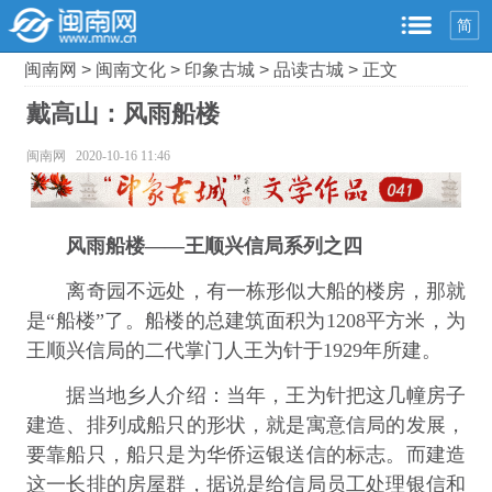
简
闽南网
>
闽南文化
>
印象古城
>
品读古城
> 正文
戴高山：风雨船楼
闽南网 2020-10-16 11:46
风雨船楼——王顺兴信局系列之四
离奇园不远处，有一栋形似大船的楼房，那就
是“船楼”了。船楼的总建筑面积为1208平方米，为
王顺兴信局的二代掌门人王为针于1929年所建。
据当地乡人介绍：当年，王为针把这几幢房子
建造、排列成船只的形状，就是寓意信局的发展，
要靠船只，船只是为华侨运银送信的标志。而建造
这一长排的房屋群，据说是给信局员工处理银信和