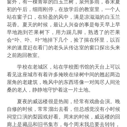
窗外，有一棵青翠的白玉兰树，泉州多雨，春末夏
初的午后，细雨刚停，在放学后的教室里，一个人
站在窗子口，在轻盈的风中，满是凉滋滋的白玉兰
花香。夏天的时候，最让人兴奋的事是每天早上早
早地跑到芒果树下，用力踢几脚，熟透了的芒果
会“卟、卟、卟”地掉下几个，捡了揣在怀里，以百
米的速度赶在看门的老头从传达室的窗口探出头来
之前跑回教室。
学校在老城区，站在学校图书馆的天台上可以
看见这座城市有着许多掩映在绿树中间的翘起两边
屋角的老建筑，晚风中的东西塔像一对阅尽人间沧
桑的老人，静静地守护着这一片土地。
夏夜的威远楼很是热闹，经常有戏曲会演。晚
自修的时候，常常溜出去看，但总感觉没有小时候
祠堂口演的梨园戏好看。周末的时候，威远楼的回
廊上是藏品和旧书集市，每个周末我总要去转转，