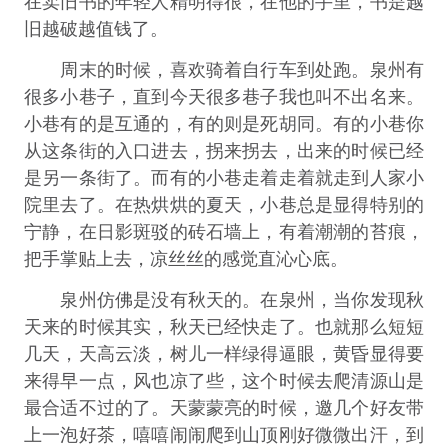
在卖旧书的年轻人精明得很，在他的手里，书是越
旧越破越值钱了。
周末的时候，喜欢骑着自行车到处跑。泉州有
很多小巷子，直到今天很多巷子我也叫不出名来。
小巷有的是互通的，有的则是死胡同。有的小巷你
从这条街的入口进去，拐来拐去，出来的时候已经
是另一条街了。而有的小巷走着走着就走到人家小
院里去了。在热烘烘的夏天，小巷总是显得特别的
宁静，在日影斑驳的砖石墙上，有着潮潮的苔痕，
把手掌贴上去，凉丝丝的感觉直沁心底。
泉州仿佛是没有秋天的。在泉州，当你发现秋
天来的时候其实，秋天已经快走了。也就那么短短
几天，天高云淡，树儿一样绿得逼眼，黄昏显得要
来得早一点，风也凉了些，这个时候去爬清源山是
最合适不过的了。天蒙蒙亮的时候，邀几个好友带
上一泡好茶，嘻嘻闹闹爬到山顶刚好微微出汗，到