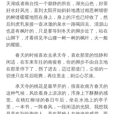
天湖或者南台找一个僻静的所在，湖光山色，好茶
好水好风光，直到太阳开始斜斜地透过相思树细密
的树缝暖暖地照在身上，身上的汗也已经收了，然
后到虎乳泉接一壶冰澈的泉水一路喝回去。清源山
也是有枫叶的，只是要等到冬天的脚步近了，站在
山脚下，才看得见半山腰一树一树的枫叶，火一般
的耀眼。
春天的时候喜欢去承天寺，喜欢那里的恬静和
闲适，在车来车往的南俊巷，你的脚步不由自主地
在那里停下了，拐了进去，迈过那道门，尘俗的一
切便只在耳后喧腾，再往里走，则尘心尽涤。
承天寺的桃花是最早开的，很喜欢南方春天的
这种气候，风吹着身上凉凉的，浑身上下酥酥的感
觉。在桃红柳绿的春日午后，坐在水池上的亭子
里，一本书，一阵春风，一段闲适的光阴。我想我
是喜欢到处跑的人，喜欢那种人在旅途的感觉。而