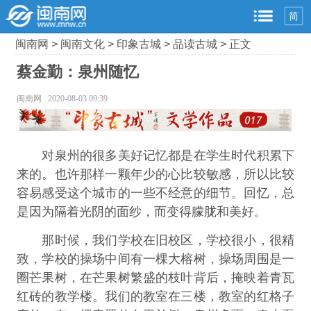
简
闽南网
>
闽南文化
>
印象古城
>
品读古城
> 正文
蔡金勤：泉州随忆
闽南网 2020-08-03 09:39
对泉州的很多美好记忆都是在学生时代积累下
来的。也许那样一颗年少的心比较敏感，所以比较
容易感受这个城市的一些不经意的细节。回忆，总
是因为隔着光阴的面纱，而变得朦胧和美好。
那时候，我们学校在旧校区，学校很小，很精
致，学校的操场中间有一棵大榕树，操场周围是一
圈芒果树，在芒果树繁盛的枝叶背后，掩映着青瓦
红砖的教学楼。我们的教室在三楼，教室的红格子