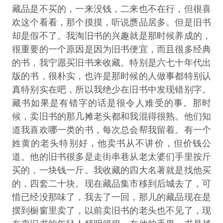
藏品是不买的，一来没钱，二来也不在行，但很喜
欢这个看看，那个摸摸，听说赝品居多。但是旧书
却是假不了。我淘旧书的兴趣就是那时候养成的，
很重要的一个原因是因为旧书便宜，而且很多经典
的书，我宁愿买旧书来收藏。特别是六七十年代出
版的书，很朴实，也许是那时候的人做事都特别认
真特别实在吧，所以我绝少在旧书中发现错别字。
藏书如果是有错字的话是很令人难受的事。那时
候，卖旧书的那几摊老头都和我混得很熟。他们知
道我喜欢哪一类的书，每次总会帮我留着。有一个
姓黄的老头特别好，他卖书从不讲价，但价钱公
道。他的旧书很多是走街串巷从老太婆们手里按斤
买的，一块钱一斤。我收藏的四大名著就是找他买
的，四套二十块。现在藏品集市移到后城去了，可
惜已经没那味了，我去了一回，那儿的藏品现在是
摆到橱窗里卖了，以前卖旧书的老头也不见了，现