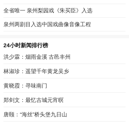
全省唯一 泉州梨园戏《朱买臣》入选
泉州两剧目入选中国戏曲像音像工程
24小时新闻排行榜
洪少霖：烟雨金溪 古邑丰州
林淑珍：遥望千年黄龙吴乡
黄晓霞：寻味南门
郑剑文：最忆古城元宵暝
唐颐：“海丝”桥头堡九日山