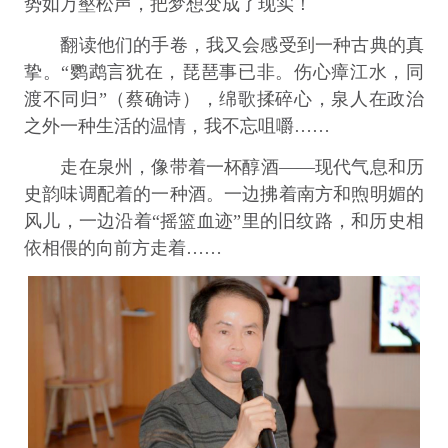
势如万壑松声，把梦想变成了现实！
翻读他们的手卷，我又会感受到一种古典的真
挚。“鹦鹉言犹在，琵琶事已非。伤心瘴江水，同
渡不同归”（蔡确诗），绵歌揉碎心，泉人在政治
之外一种生活的温情，我不忘咀嚼……
走在泉州，像带着一杯醇酒——现代气息和历
史韵味调配着的一种酒。一边拂着南方和煦明媚的
风儿，一边沿着“摇篮血迹”里的旧纹路，和历史相
依相偎的向前方走着……