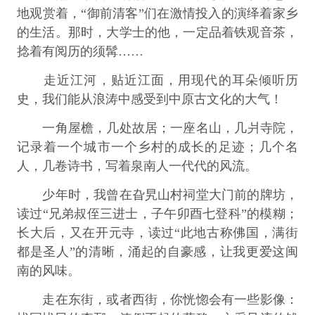
地观赏着，“御前清客”们在激情投入的演绎着家乡
的生活。那时，大学士的他，一定品着铁观音茶，
捻着有阅历的须髯……
走近江河，贴近江面，用现代的耳朵倾听历
史，我们能从浪涛中感受到中原古文化的大气！
一角屋檐，几处故居；一座名山，几爿寺院，
记录着一个城市一个乡村的成长的足迹；几个名
人，几卷诗书，写着泉南人一代代的风流。
少年时，我曾在旮旯山村祠堂大门前的牌坊，
读过“兄弟叔侄三进士，子午卯酉七登科”的模糊；
长大后，又在开元寺，读过“此地古称佛国，满街
都是圣人”的清晰，涌起的自豪感，让我更爱这闽
南的风味。
走在东街，或者西街，你恍惚会有一些影像：