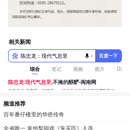
相关新闻
频道
推荐
百年番仔楼里的华侨传奇
全省唯一 泉州梨园戏《朱买臣》入选