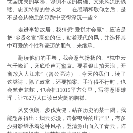
忧国忧民的李邴、潦倒不起的蔡确、文采风流的钱
熙、忠实特操的曾从龙……在感喟和敬仰之后，是
不是会从物质的浮躁中变得深沉一些？
走进李贽故居，我猜想“爱拼才会赢”，应该是
把“乡贤名宦”高处的狂，贴着现代的风，并选择其
中可爱的个性和豪迈的胆气，来继承。
翻读他们的手卷，我会意气扬扬的。“枕中云
气千峰近，床底松声万壑哀。要看银山拍天浪，开
窗放入大江来”（曾公亮诗），今天的我们，读了
这类诗，除了鼓掌，还要拍案。手痒得不行时，也
会笔走龙蛇，也会把11015平方公里，写得意境雄
浑，让762万人口读出宏阔的胸襟。
风姿俊朗、步伐爽健，站在历史的某一隅，我
能想象得出：烟云弥漫，击磬鸣钟的庄严里，有多
少身影继承着这种风格，登清源山而入了青云，阵