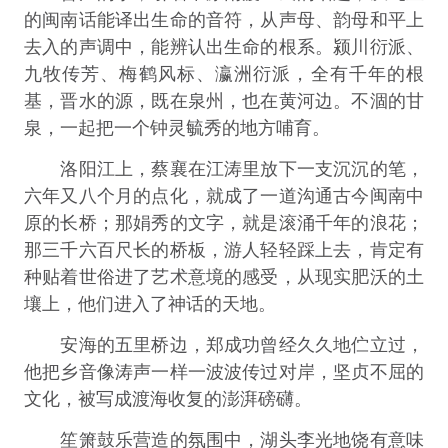
的闽南话能译出生命的音符，从声母、韵母和平上
去入的声调中，能辨认出生命的根系。颍川衍派、
九牧传芳、梅鹤风标、瀛洲衍派，全有千年的根
基，晋水的源，既在泉州，也在黄河边。不涸的甘
泉，一起把一个钟灵毓秀的地方哺育。
洛阳江上，蔡襄在江涛里放下一支沉沉的笔，
六年又八个月的点化，就成了一道沟通古今闽南中
原的长桥；那娟秀的文字，就是滚涌千年的浪花；
那三千六百尺长的桥板，游人轻轻踩上去，肯定有
种贴着世俗进了艺术意境的感受，从现实肥沃的土
壤上，他们进入了神话的天地。
安海的五里桥边，郑成功曾经久久地伫立过，
他把乡音像涛声一样一波波传过对岸，坚贞不屈的
文化，被写成渡海收复的澎湃磅礴。
笙箫鼓乐营造的氛围中，湖头李光地饶有意味