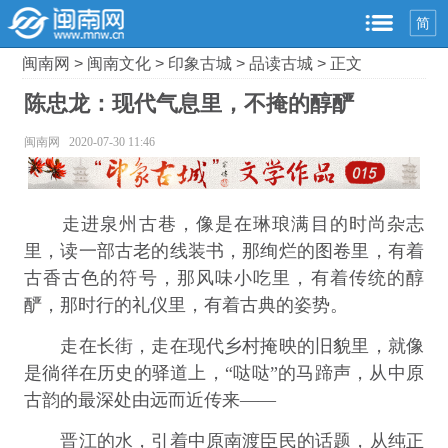
简
闽南网
>
闽南文化
>
印象古城
>
品读古城
> 正文
陈忠龙：现代气息里，不掩的醇酽
闽南网 2020-07-30 11:46
走进泉州古巷，像是在琳琅满目的时尚杂志
里，读一部古老的线装书，那绚烂的图卷里，有着
古香古色的符号，那风味小吃里，有着传统的醇
酽，那时行的礼仪里，有着古典的姿势。
走在长街，走在现代乡村掩映的旧貌里，就像
是徜徉在历史的驿道上，“哒哒”的马蹄声，从中原
古韵的最深处由远而近传来——
晋江的水，引着中原南渡臣民的话题，从纯正