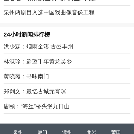
泉州两剧目入选中国戏曲像音像工程
24小时新闻排行榜
洪少霖：烟雨金溪 古邑丰州
林淑珍：遥望千年黄龙吴乡
黄晓霞：寻味南门
郑剑文：最忆古城元宵暝
唐颐：“海丝”桥头堡九日山
泉州
厦门
漳州
龙岩
莆田