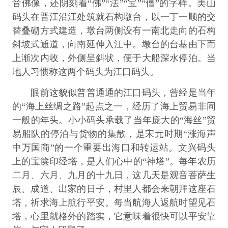
音佛像，还阴刻着“佛”“法”“宝”“僧”的字样。美山
码头在晋江沿江处筑就石构墩台，以一丁一顺的交
替叠砌方式建造，墩台两侧设有一南北走向的石构
斜坡式通道，向南延伸入江中。墩台的台基由下而
上渐次内收，外侧呈斜状，便于大船深水停泊。当
地人习惯称这两个码头为江口码头。
眼前这貌似普普通通的江口码头，曾经是当年
的“海上丝绸之路”起点之一，经历了海上贸易非同
一般的年头。小小码头承载了当年庞大的“海丝”贸
易船队的停泊与货物的集散，是宋元时期“涨海声
中万国商”的一个重要出海口和转运站。文兴码头
上的宝箧印经塔，是人们心中的“神塔”。每年农历
二月、六月、九月的十九日，这几天是观音菩萨生
辰、成道、出家的日子，村里人都会来朝拜这座石
塔，祈求海上航行平安。每当航海人返航时望见石
塔，心里就格外的踏实，它意味着很快可以平安靠