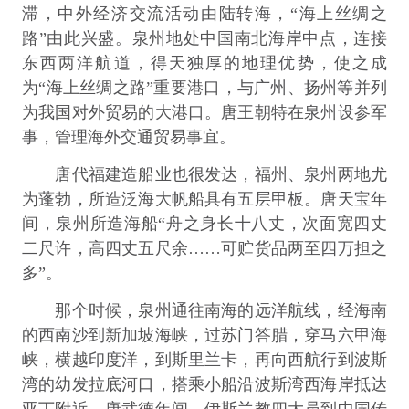
滞，中外经济交流活动由陆转海，“海上丝绸之
路”由此兴盛。泉州地处中国南北海岸中点，连接
东西两洋航道，得天独厚的地理优势，使之成
为“海上丝绸之路”重要港口，与广州、扬州等并列
为我国对外贸易的大港口。唐王朝特在泉州设参军
事，管理海外交通贸易事宜。
唐代福建造船业也很发达，福州、泉州两地尤
为蓬勃，所造泛海大帆船具有五层甲板。唐天宝年
间，泉州所造海船“舟之身长十八丈，次面宽四丈
二尺许，高四丈五尺余……可贮货品两至四万担之
多”。
那个时候，泉州通往南海的远洋航线，经海南
的西南沙到新加坡海峡，过苏门答腊，穿马六甲海
峡，横越印度洋，到斯里兰卡，再向西航行到波斯
湾的幼发拉底河口，搭乘小船沿波斯湾西海岸抵达
亚丁附近。唐武德年间，伊斯兰教四大员到中国传