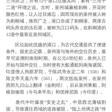
三湾拱卫，并有12个港口点缀其间，素有“三湾十
二港”环绕之说。古时，泉州城遍植刺桐，开花时
颜色红艳，让人过目难忘，因而现在的泉州被人称
为刺桐城，推而广之，港口亦成了刺桐港。两座古
码头所在的法石港，被称为江口码头，在刺桐港的
12港中最靠近泉州城区。
区位如此优越的港口，为古代交通提供了便捷
条件。据史志记载，泉州港与海外的交往历史，最
早可追溯到南朝时期。在公元6世纪初，泉州人已
开始与国外交往，当时便有大船通航到南海诸国。
印度僧人拘那罗陀，于陈武帝永定二年（558）和
陈文帝天嘉六年（565），两次抵临泉州，在泉州
西郊九日山上翻译《金刚经》，后从泉州乘船，到
棱加修国（今马来半岛）和优禅尼国（今印度）。
唐代中叶爆发“安史之乱”，中原西北藩镇割
据，导致通往西域的道路被阻，“陆上丝绸之路”停