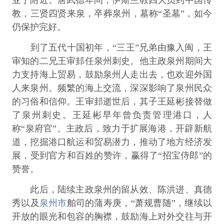
教，三贤四贤来泉，卒葬泉州，墓称“圣墓”，如今
仍保护完好。
到了五代十国初年，“三王”兄弟由豫入闽，王
审知的二兄王审邽任泉州刺史。他主政泉州期间大
力支持海上贸易，鼓励泉州人走出去，也欢迎外国
人来泉州。频繁的海上交流，深深影响了泉州民众
的习俗和信仰。王审邽逝世后，其子王延彬接替做
了泉州刺史。王延彬早年曾负责管理港口，人
称“泉府官”。主政后，致力于扩展海港，开辟新航
道，挖掘港口航运和贸易潜力，推动了地方经济发
展，受到官方和百姓的赞许，赢得了“招宝侍郎”的
赞誉。
此后，陆续主政泉州的留从效、陈洪进、真德
秀以及
泉州市
舶司的蒲寿庚，“萧规曹随”，继续以
开放的眼光和包容的胸襟，鼓励海上对外交往与开