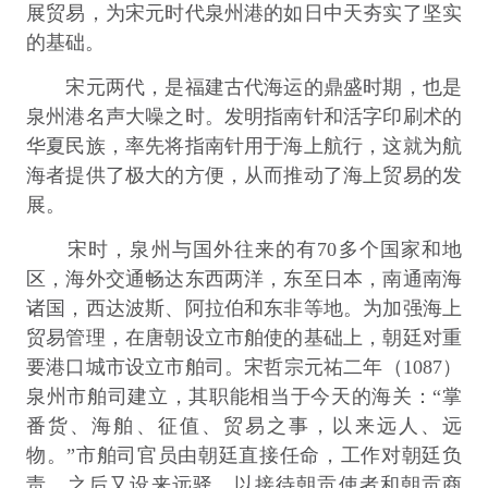
展贸易，为宋元时代泉州港的如日中天夯实了坚实
的基础。
宋元两代，是福建古代海运的鼎盛时期，也是
泉州港名声大噪之时。发明指南针和活字印刷术的
华夏民族，率先将指南针用于海上航行，这就为航
海者提供了极大的方便，从而推动了海上贸易的发
展。
宋时，泉州与国外往来的有70多个国家和地
区，海外交通畅达东西两洋，东至日本，南通南海
诸国，西达波斯、阿拉伯和东非等地。为加强海上
贸易管理，在唐朝设立市舶使的基础上，朝廷对重
要港口城市设立市舶司。宋哲宗元祐二年（1087）
泉州市舶司建立，其职能相当于今天的海关：“掌
番货、海舶、征值、贸易之事，以来远人、远
物。”市舶司官员由朝廷直接任命，工作对朝廷负
责。之后又设来远驿，以接待朝贡使者和朝贡商