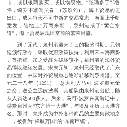
市，或以银两购买，或以物易物。“弦诵多于邹鲁
俗，绮罗不减蜀吴春”（苏颂句）。海上贸易的进
出口，成为每天不可中断的交易常态。海面上千帆
竞发，陆地上“万商来朝”，泉州港成了“黄金水
道”，海上贸易展现出空前的繁荣昌盛。
到了元代，泉州港迎来了它的极盛时期。元朝
廷颁行政令，采取优惠政策扶持，利用宋末海商势
力等措施，加之受战火破坏较小，泉州港的海外贸
易得以继续发展。宋末元初，泉州已经取代了广东
的位置，中国对外贸易重心逐渐转移到泉州港。至
元二十八年（1291），意大利人马可·波罗奉元帝
之命，送公主远嫁波斯，其船队由泉州港出航，随
从人员达600多人。后来，马可·波罗在其游记中，
盛赞泉州为“东方第一大港”，与埃及亚历山大港齐
名。那时，泉州成为中外各种商品的主要集散地之
一，被誉为“梯航万国”的“东南巨镇”。