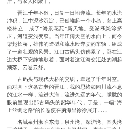
岸，与家人团聚了。
晋江千年不歇，日复一日地奔流。长年的水流
冲积，江中泥沙沉淀，已然堆起一个小岛，岛上高
楼林立，成了“海景花苑”新天地。受淤积滩涂挤
压，河道变浅变窄。当年江阔天空的水面上，而今
架起长桥，雄伟的造型和流水般奔驶的车辆，组成
了一道壮观的风景。江口古码头仿佛累了，卧在江
边大桥下安静地歇着，面对着这江海交汇处的潮起
潮落、云卷云舒。
古码头与现代大桥的交织，牵起了千年时空。
面对脚下这条古老的晋江，我的思绪如同川流不息
的江水一样，流进大海，流进久远的年代。朦胧的
眼前呈现出那古码头的韶华年代，于是，一幅“海
上丝绸之路”的长卷便在脑海里徐徐展开……
名城泉州濒临东海，泉州湾、深沪湾、围头湾