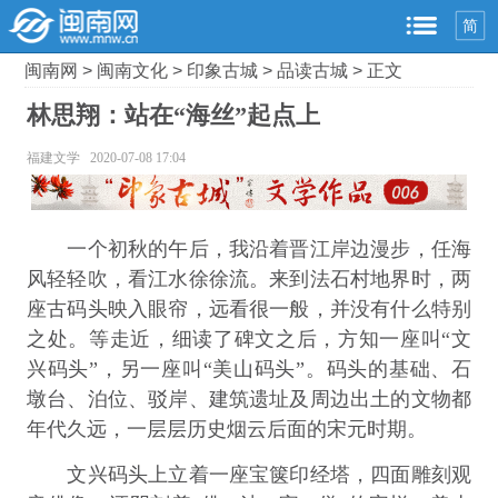
简
闽南网
>
闽南文化
>
印象古城
>
品读古城
> 正文
林思翔：站在“海丝”起点上
福建文学 2020-07-08 17:04
一个初秋的午后，我沿着晋江岸边漫步，任海
风轻轻吹，看江水徐徐流。来到法石村地界时，两
座古码头映入眼帘，远看很一般，并没有什么特别
之处。等走近，细读了碑文之后，方知一座叫“文
兴码头”，另一座叫“美山码头”。码头的基础、石
墩台、泊位、驳岸、建筑遗址及周边出土的文物都
年代久远，一层层历史烟云后面的宋元时期。
文兴码头上立着一座宝箧印经塔，四面雕刻观