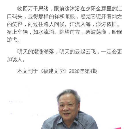
收回万千思绪，眼前这沐浴在夕阳金辉里的江
口码头，显得那样的祥和顺眼，感觉它绽开着灿烂
的笑容，向过往路人问候。江流入海，浪涛依旧。
桥上车辆，如水流淌。眺望前方，碧波荡漾，船舰
游弋。
明天的潮涨潮落，明天的云起云飞，一定会更
加诱人。
本文刊于《福建文学》2020年第4期