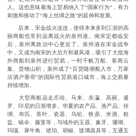
人。这也意味着海上贸易纳入了“国家行为”，有力
刺激和推动了“海上丝绸之路”的延伸和发展。
后来，宋金战火连连，使得本来多到江浙的高
丽商船也常到远离战火的泉州港。南宋定都临安
后，泉州离政治中心更近了。泉州港在宋金战争
中，又成为南宋的大后方和避风港，吸引了大批海
外商船到泉州进行贸易，一时千帆万船、客商云
集、货物山积，泉州成了“百货随潮船入市，万家
沽酒户垂帘”的国际性贸易港口城市，海上交易量
持续增加。
大型商船远走爪哇、马来、东瀛、高丽、暹
罗、印尼的日渐增多。华夏的农产品、渔产品、丝
绸、布匹、茶叶、瓷器、乌铅、铁鼎、米酒、粗
盐、锅伞、藤笼等，与域外的玉器、象牙、珊瑚、
玛瑙、犀牛角、琥珀、胡椒、玻璃器具等，互通五