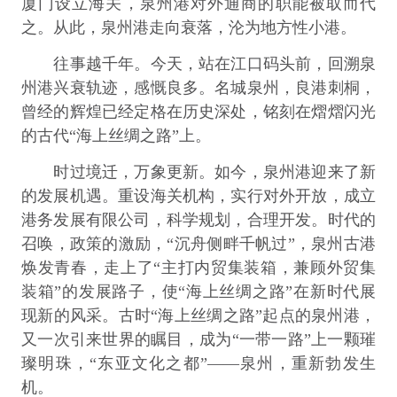
厦门设立海关，泉州港对外通商的职能被取而代
之。从此，泉州港走向衰落，沦为地方性小港。
往事越千年。今天，站在江口码头前，回溯泉
州港兴衰轨迹，感慨良多。名城泉州，良港刺桐，
曾经的辉煌已经定格在历史深处，铭刻在熠熠闪光
的古代“海上丝绸之路”上。
时过境迁，万象更新。如今，泉州港迎来了新
的发展机遇。重设海关机构，实行对外开放，成立
港务发展有限公司，科学规划，合理开发。时代的
召唤，政策的激励，“沉舟侧畔千帆过”，泉州古港
焕发青春，走上了“主打内贸集装箱，兼顾外贸集
装箱”的发展路子，使“海上丝绸之路”在新时代展
现新的风采。古时“海上丝绸之路”起点的泉州港，
又一次引来世界的瞩目，成为“一带一路”上一颗璀
璨明珠，“东亚文化之都”——泉州，重新勃发生
机。