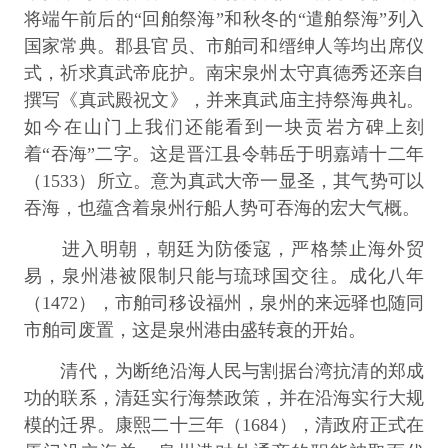
将端午前后的“回舶祭海”和秋冬的“遣舶祭海”列入
国家常典。郡县官员、市舶司和缙绅人等均出席仪
式，祈求真武帝庇护。南宋泉州太守真德秀还亲自
撰写《真武殿祝文》，并来真武庙主持祭海典礼。
如今在山门上我们还能看到一块贡岩方碑上刻
着“吞海”二字。这是晋江县令韩岳于明嘉靖十二年
（1533）所立。意为真武大帝一显圣，其气势可以
吞海，也蕴含着泉州行船人势可吞海的宏大气概。
进入明朝，朝廷为防倭寇，严格禁止海外贸
易，泉州港被限制只能与琉球国交往。成化八年
（1472），市舶司移设福州，泉州的来远驿也随同
市舶司废置，这是泉州港由盛转衰的开始。
清代，为断绝沿海人民与割据台湾抗清的郑成
功的联系，清廷实行海禁政策，并在沿海实行大规
模的迁界。康熙二十三年（1684），清政府正式在