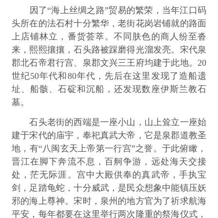
因了“海上丝绸之路”贸易的繁荣，当年江口码
头所在的法石村十分繁华，老街花岗岩铺就的路面
上店铺林立，番货荟萃。不同肤色的商人纷至沓
来，熙熙攘攘，石头路被踩磨得光溜发亮。宋代泉
郡北石帝君行宫、泉郡文兴三王府均建于此地。20
世纪50年代和80年代，先后在这里发现了造船遗
址、船骸、石碇和沉船，还发现数座伊斯兰教石
墓。
石头老街的西端是一座小山，山上耸立一座始
建于宋代的庙宇，奉祀真武大帝，它是泉郡道教圣
地，有“八闽玄天上帝第一行宫”之誉。于此俯瞰，
晋江在脚下奔流不息，百舸争游，远处海天交接
处，茫无际涯。宫中大殿供奉的真武帝，手执宝
剑，足踏龟蛇，十分威武，是民众想象中能镇压妖
邪的海上尊神。宋时，泉州的地方官为了祈求航海
平安，每年都要在这里举行两次隆重的祭海仪式，