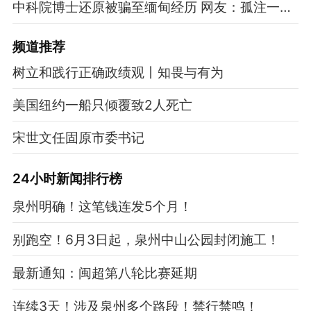
中科院博士还原被骗至缅甸经历 网友：孤注一掷现实版
频道
推荐
树立和践行正确政绩观丨知畏与有为
美国纽约一船只倾覆致2人死亡
宋世文任固原市委书记
24小时新闻排行榜
泉州明确！这笔钱连发5个月！
别跑空！6月3日起，泉州中山公园封闭施工！
最新通知：闽超第八轮比赛延期
连续3天！涉及泉州多个路段！禁行禁鸣！