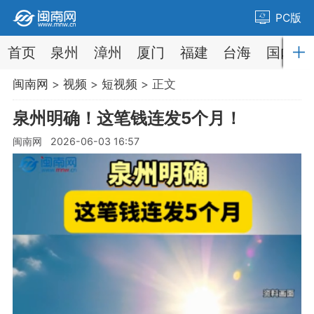
PC版
首页
泉州
漳州
厦门
福建
台海
国内
闽南网
>
视频
>
短视频
> 正文
泉州明确！这笔钱连发5个月！
闽南网 2026-06-03 16:57