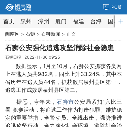
PC版
首页
泉州
漳州
厦门
福建
台海
国内
闽南网
>
石狮
>
石狮新闻
> 正文
石狮公安强化追逃攻坚消除社会隐患
石狮日报 2022-11-30 09:25
数据显示，1月至10月，石狮公安抓获各类网
上在逃人员共982名，同比上升33.24%，其中本
省历年在逃人员44名，抓获数居泉州县区第一，
追逃工作成效居泉州县区第二。
据悉，今年来，
石狮市
公安局紧扣“六比三
看”竞赛活动，将追逃工作作为打击犯罪、维护稳
定的重要举措，全警动员、全线出击，强势推进
追逃攻坚行动，全力净化社会环境，消除社会治