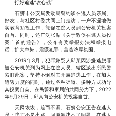
打好追逃“攻心战”
石狮市公安局发动民警约谈在逃人员亲属、
好友，与社区村委共同上门走访，一户不漏地做
实教育劝投工作，敦促在逃人员到公安机关投案
自首。同时，还广泛张贴《关于敦促在逃人员投
案自首的通告》，公布有奖举报办法和举报电
话，扩大声势，震慑犯罪，营造浓厚氛围。
2019年3月，犯罪嫌疑人邱某因涉嫌逃脱罪
被公安机关列为网上在逃人员。辖区派出所民警
紧盯此案，坚持不懈对其开展追逃工作，在加大
追逃力度的同时，通过各种渠道、多种方式劝导
其投案自首。在民警和家属的共同努力下，2022
年9月29日，邱某向公安机关投案自首。
天网恢恢，疏而不漏。石狮公安正告在逃人
员：逃亡不是出路，回避解决不了问题，在逃人