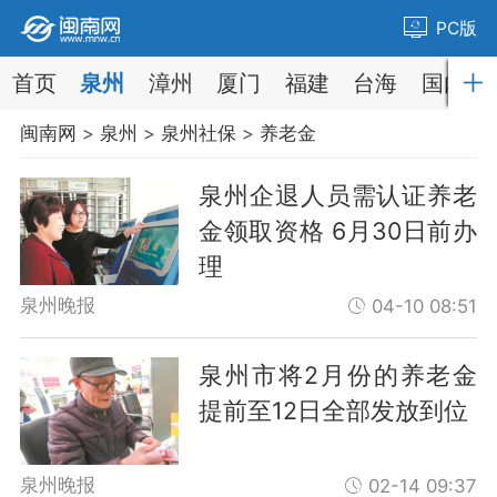
PC版
首页
泉州
漳州
厦门
福建
台海
国内
闽南网
>
泉州
>
泉州社保
>
养老金
泉州企退人员需认证养老
金领取资格 6月30日前办
理
泉州晚报
04-10 08:51
泉州市将2月份的养老金
提前至12日全部发放到位
泉州晚报
02-14 09:37