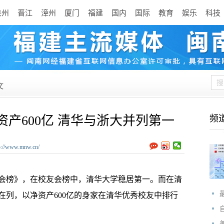
泉州
晋江
漳州
厦门
福建
国内
国际
教育
娱乐
科技
文
资产600亿 清华与浙大并列第一
频
p://www.mnw.cn/
榜》，在校友会榜中，清华大学稳居第一。而在清
在列，以净资产600亿的身家在清华优秀校友中排行