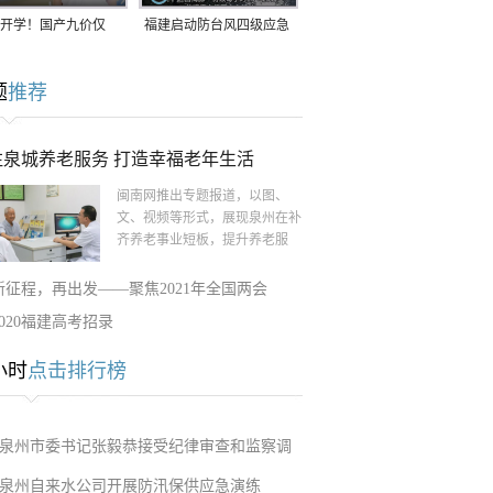
开学！国产九价仅
福建启动防台风四级应急
9.5元/针，HPV疫苗抓
响应！台风“白海豚”将于
题
推荐
9日在长江口至福建北部
一带沿海登陆
注泉城养老服务 打造幸福老年生活
闽南网推出专题报道，以图、
文、视频等形式，展现泉州在补
齐养老事业短板，提升养老服
新征程，再出发——聚焦2021年全国两会
2020福建高考招录
小时
点击排行榜
泉州市委书记张毅恭接受纪律审查和监察调
泉州自来水公司开展防汛保供应急演练