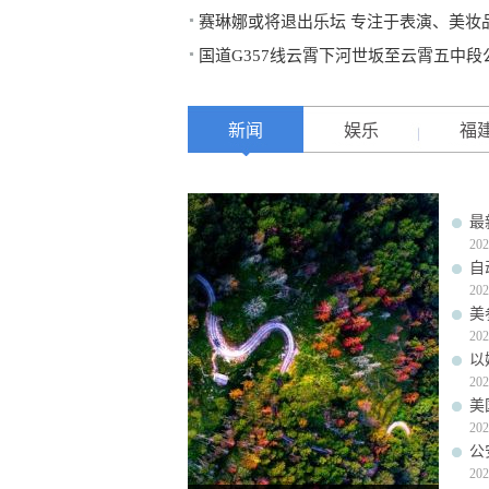
赛琳娜或将退出乐坛 专注于表演、美妆
国道G357线云霄下河世坂至云霄五中
新闻
娱乐
福
最
202
自
202
美
202
以
202
美
202
公
202