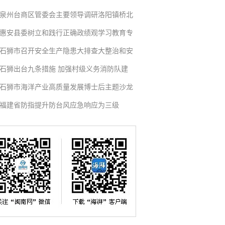
泉州台商区管委会主要领导调研洛阳镇桥北
惠安县委树立和践行正确政绩观学习教育专
石狮市召开安全生产隐患大排查大整治和安
石狮出台九条措施 加强村级义务消防队建
石狮市海洋产业高质量发展博士后主题沙龙
福建省防指提升防台风应急响应为三级