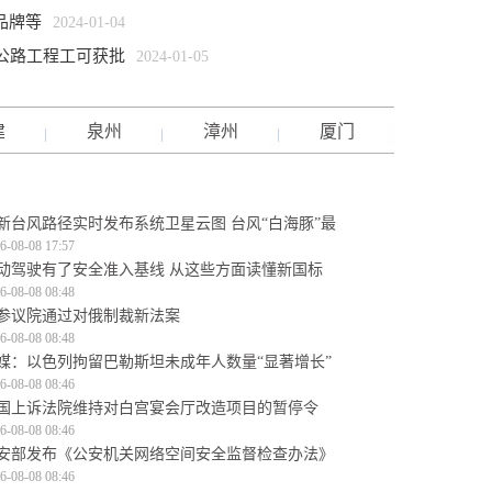
品牌等
2024-01-04
段公路工程工可获批
2024-01-05
建
泉州
漳州
厦门
新台风路径实时发布系统卫星云图 台风“白海豚”最
6-08-08 17:57
动驾驶有了安全准入基线 从这些方面读懂新国标
6-08-08 08:48
参议院通过对俄制裁新法案
6-08-08 08:48
媒：以色列拘留巴勒斯坦未成年人数量“显著增长”
6-08-08 08:46
国上诉法院维持对白宫宴会厅改造项目的暂停令
6-08-08 08:46
安部发布《公安机关网络空间安全监督检查办法》
6-08-08 08:46