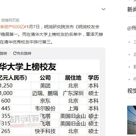
新
@
视