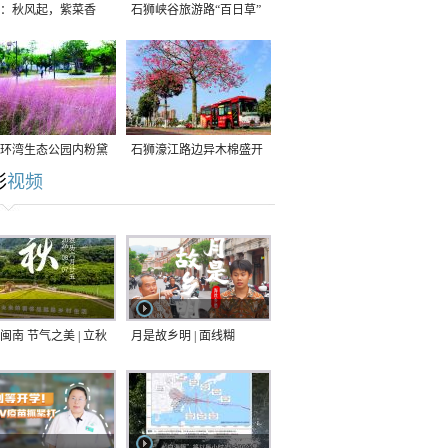
：秋风起，紫菜香
石狮峡谷旅游路“百日草”
争相斗艳
环湾生态公园内粉黛
石狮濠江路边异木棉盛开
彩
视频
草盛放
闽南 节气之美 | 立秋
月是故乡明 | 面线糊