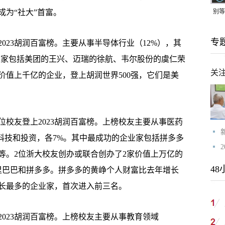
为“社大”首富。
别等
24
专
紧打
23胡润百富榜。主要从事半导体行业（12%），其
业家包括美团的王兴、迈瑞的徐航、韦尔股份的虞仁荣
关
价值上千亿的企业，登上胡润世界500强，它们是美
校友登上2023胡润百富榜。上榜校友主要从事医药
科技和投资，各7%。其中最成功的企业家包括拼多多
等。2位浙大校友创办或联合创办了2家价值上万亿的
48
阿里巴巴和拼多多。拼多多的黄峥个人财富比去年增长
增长最多的企业家，首次进入前三名。
023胡润百富榜。上榜校友主要从事教育领域