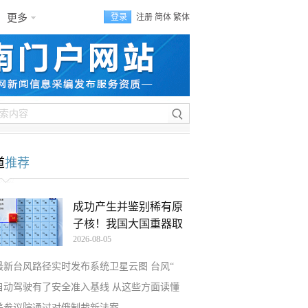
更多
登录
注册
简体
繁体
道
推荐
成功产生并鉴别稀有原
子核！我国大国重器取
2026-08-05
最新台风路径实时发布系统卫星云图 台风“
自动驾驶有了安全准入基线 从这些方面读懂
美参议院通过对俄制裁新法案