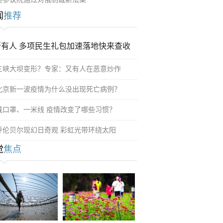
闻
推荐
所有人 多项民生礼包加速落地快来查收
三峡大坝变形？专家：又有人在恶意炒作
北京新一波疫情为什么没出现死亡病例？
戴口罩、一米线 疫情改变了哪些习惯？
呼伦贝尔现幻日奇观 彩虹光带环绕太阳
觉
焦点