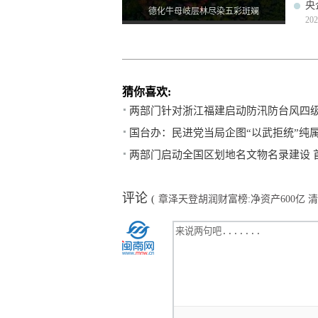
央
德化牛母岐层林尽染五彩斑斓
202
猜你喜欢:
两部门针对浙江福建启动防汛防台风四
国台办：民进党当局企图“以武拒统”纯
两部门启动全国区划地名文物名录建设 
评论
(
章泽天登胡润财富榜:净资产600亿 